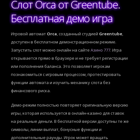
Слот Orca от Greentube.
Бесплатная демо игра
Игровой автомат
Orca
, созданный студией
Greentube
,
доступен в бесплатном демонстрационном режиме.
Запустить слот можно онлайн на сайте
Азино 777
. Игра
открывается прямо в браузере и не требует регистрации
или пополнения баланса. Это позволяет игрокам
познакомиться с игровым процессом, протестировать
функции автомата и изучить механику слота без
финансового риска.
Демо-режим полностью повторяет оригинальную версию
игры, которая используется в онлайн-казино для ставок
на реальные деньги. В бесплатной версии доступны те же
символы, линии выплат, бонусные функции и
дополнительные раунды. Игрок может вращать