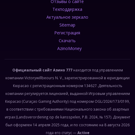
Отзывы о сайте
Техподдержка
Актуальное зеркало
Sitemap
Регистрация
Скачать
AzinoMoney
Официальный сайт Азино 777
находится под управлением
компании Victorywillbeours N. V., зарегистрированной в юрисдикции
Кюрасао с регистрационным номером 134627. Деятельность
компании регулируется лицензией, выданной Игровым управлением
Кюрасао (Curaçao Gaming Authority) под номером OGL/2024/173/0199,
в соответствии с требованиями Национального закона об азартных
играх (Landsverordening op de kansspelen, P.B. 2024, № 157). Документ
был оформлен 14 апреля 2025 года, и по состоянию на 8 августа 2026
года его статус —
Active