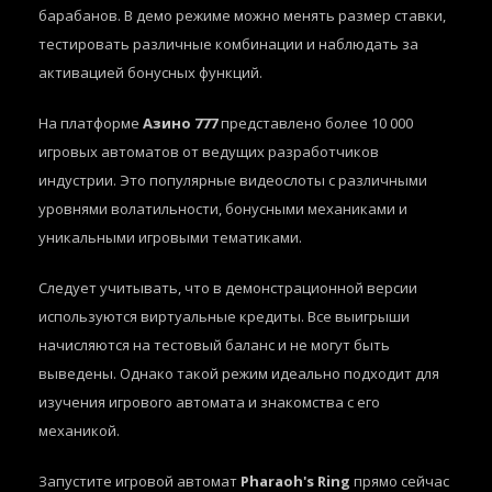
барабанов. В демо режиме можно менять размер ставки,
тестировать различные комбинации и наблюдать за
активацией бонусных функций.
На платформе
Азино 777
представлено более 10 000
игровых автоматов от ведущих разработчиков
индустрии. Это популярные видеослоты с различными
уровнями волатильности, бонусными механиками и
уникальными игровыми тематиками.
Следует учитывать, что в демонстрационной версии
используются виртуальные кредиты. Все выигрыши
начисляются на тестовый баланс и не могут быть
выведены. Однако такой режим идеально подходит для
изучения игрового автомата и знакомства с его
механикой.
Запустите игровой автомат
Pharaoh's Ring
прямо сейчас