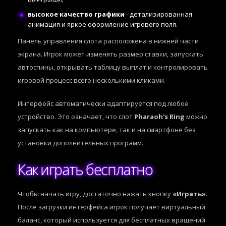
высокое качество графики
- детализированная
анимация и яркое оформление игрового поля.
Панель управления слота расположена в нижней части
экрана. Игрок может изменять размер ставки, запускать
автоспины, открывать таблицу выплат и контролировать
игровой процесс всего несколькими кликами.
Интерфейс автоматически адаптируется под любое
устройство. Это означает, что слот
Pharaoh's Ring
можно
запускать как на компьютере, так и на смартфоне без
установки дополнительных программ.
Как играть бесплатно
Чтобы начать игру, достаточно нажать кнопку
«Играть»
.
После загрузки интерфейса игрок получает виртуальный
баланс, который используется для бесплатных вращений