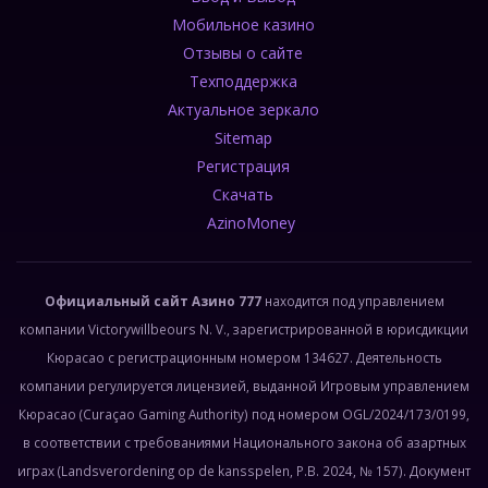
Мобильное казино
Отзывы о сайте
Техподдержка
Актуальное зеркало
Sitemap
Регистрация
Скачать
AzinoMoney
Официальный сайт Азино 777
находится под управлением
компании Victorywillbeours N. V., зарегистрированной в юрисдикции
Кюрасао с регистрационным номером 134627. Деятельность
компании регулируется лицензией, выданной Игровым управлением
Кюрасао (Curaçao Gaming Authority) под номером OGL/2024/173/0199,
в соответствии с требованиями Национального закона об азартных
играх (Landsverordening op de kansspelen, P.B. 2024, № 157). Документ