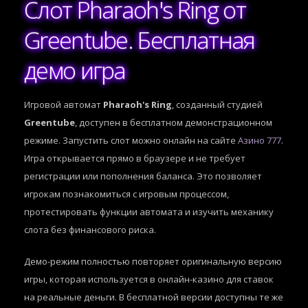
Слот Pharaoh's Ring от
Greentube. Бесплатная
демо игра
Игровой автомат
Pharaoh's Ring
, созданный студией
Greentube
, доступен в бесплатном демонстрационном
режиме. Запустить слот можно онлайн на сайте
Азино 777
.
Игра открывается прямо в браузере и не требует
регистрации или пополнения баланса. Это позволяет
игрокам познакомиться с игровым процессом,
протестировать функции автомата и изучить механику
слота без финансового риска.
Демо-режим полностью повторяет оригинальную версию
игры, которая используется в онлайн-казино для ставок
на реальные деньги. В бесплатной версии доступны те же