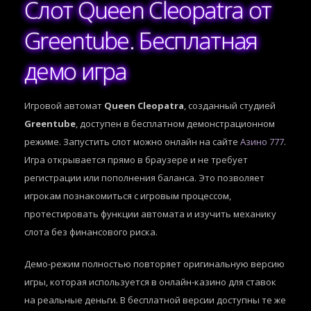
Слот Queen Cleopatra от
Greentube. Бесплатная
демо игра
Игровой автомат
Queen Cleopatra
, созданный студией
Greentube
, доступен в бесплатном демонстрационном
режиме. Запустить слот можно онлайн на сайте
Азино 777
.
Игра открывается прямо в браузере и не требует
регистрации или пополнения баланса. Это позволяет
игрокам познакомиться с игровым процессом,
протестировать функции автомата и изучить механику
слота без финансового риска.
Демо-режим полностью повторяет оригинальную версию
игры, которая используется в онлайн-казино для ставок
на реальные деньги. В бесплатной версии доступны те же