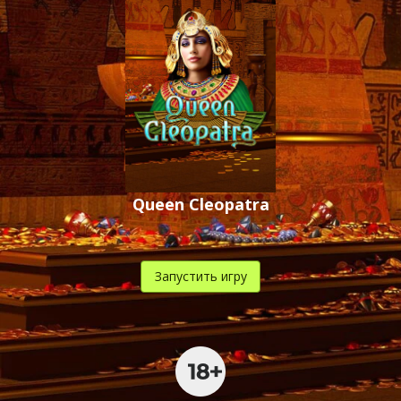
Queen Cleopatra
Запустить игру