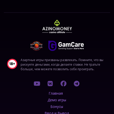
Азартные игры призваны развлекать. Помните, что вы
рискуете деньгами, когда делаете ставки. Не тратьте
больше, чем можете позволить себе проиграть.
Главная
Демо игры
Бонусы
Ввод и Вывод