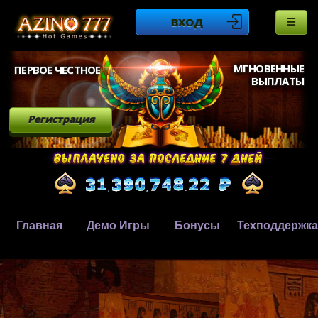
ВХОД
МГНОВЕННЫЕ
ПЕРВОЕ ЧЕСТНОЕ
ВЫПЛАТЫ
Регистрация
Главная
Демо Игры
Бонусы
Техподдержка
,
,
.