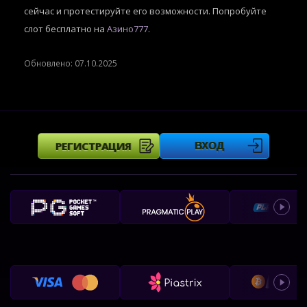
сейчас и протестируйте его возможности. Попробуйте
слот бесплатно на
Азино777
.
Обновлено:
07.10.2025
РЕГИСТРАЦИЯ
ВХОД