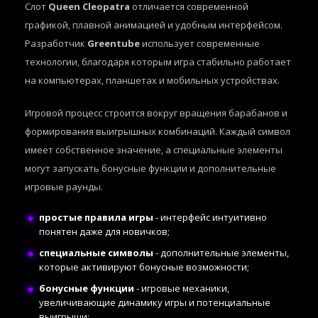
Слот
Queen Cleopatra
отличается современной
графикой, плавной анимацией и удобным интерфейсом.
Разработчик
Greentube
использует современные
технологии, благодаря которым игра стабильно работает
на компьютерах, планшетах и мобильных устройствах.
Игровой процесс строится вокруг вращения барабанов и
формирования выигрышных комбинаций. Каждый символ
имеет собственное значение, а специальные элементы
могут запускать бонусные функции и дополнительные
игровые раунды.
простые правила игры
- интерфейс интуитивно
понятен даже для новичков;
специальные символы
- дополнительные элементы,
которые активируют бонусные возможности;
бонусные функции
- игровые механики,
увеличивающие динамику игры и потенциальные
выигрыши;