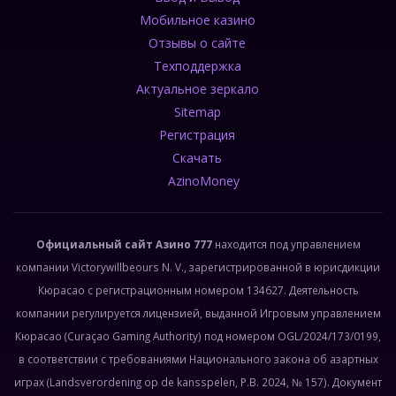
Мобильное казино
Отзывы о сайте
Техподдержка
Актуальное зеркало
Sitemap
Регистрация
Скачать
AzinoMoney
Официальный сайт Азино 777
находится под управлением
компании Victorywillbeours N. V., зарегистрированной в юрисдикции
Кюрасао с регистрационным номером 134627. Деятельность
компании регулируется лицензией, выданной Игровым управлением
Кюрасао (Curaçao Gaming Authority) под номером OGL/2024/173/0199,
в соответствии с требованиями Национального закона об азартных
играх (Landsverordening op de kansspelen, P.B. 2024, № 157). Документ