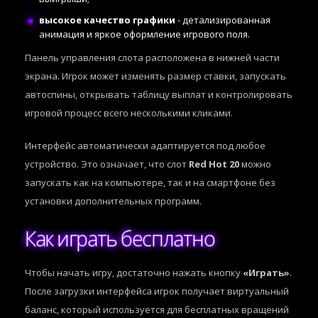
высокое качество графики
- детализированная
анимация и яркое оформление игрового поля.
Панель управления слота расположена в нижней части
экрана. Игрок может изменять размер ставки, запускать
автоспины, открывать таблицу выплат и контролировать
игровой процесс всего несколькими кликами.
Интерфейс автоматически адаптируется под любое
устройство. Это означает, что слот
Red Hot 20
можно
запускать как на компьютере, так и на смартфоне без
установки дополнительных программ.
Как играть бесплатно
Чтобы начать игру, достаточно нажать кнопку
«Играть»
.
После загрузки интерфейса игрок получает виртуальный
баланс, который используется для бесплатных вращений