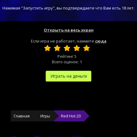
Нажимая "Запустить игру", вы подтверждаете что Вам есть 18 лет.
Открыть на весь экран
Если игра не работает, нажмите
сюда
Рейтинг
5
Всего оценок:
1
Играть на деньги
Главная
Игры
Red Hot 20