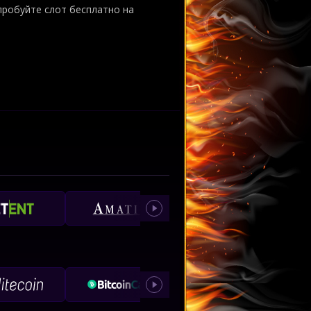
пробуйте слот бесплатно на