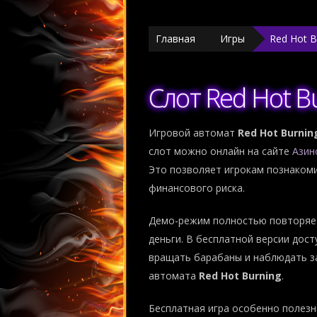
Главная
Игры
Red Hot B
Слот Red Hot B
Игровой автомат
Red Hot Burnin
слот можно онлайн на сайте
Азин
Это позволяет игрокам познакоми
финансового риска.
Демо-режим полностью повторяет 
деньги. В бесплатной версии дос
вращать барабаны и наблюдать з
автомата
Red Hot Burning
.
Бесплатная игра особенно полезн