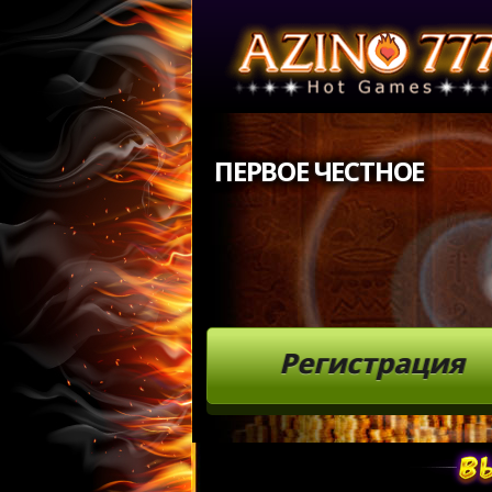
здравляем
ПЕРВОЕ ЧЕСТНОЕ
бедителей!
Регистрация