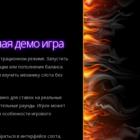
ная демо игра
страционном режиме. Запустить
ации или пополнения баланса.
 изучить механику слота без
ино для ставок на реальные
ительные раунды. Игрок может
и особенности игрового
раться в интерфейсе слота,