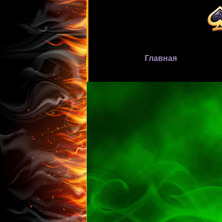
Главная