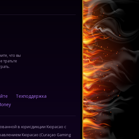
ите, что вы
Не тратьте
рать.
айте
Техподдержка
Money
ированной в юрисдикции Кюрасао с
равлением Кюрасао (Curaçao Gaming