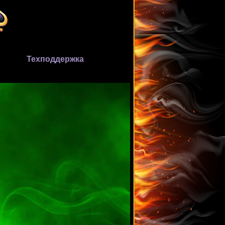
Техподдержка