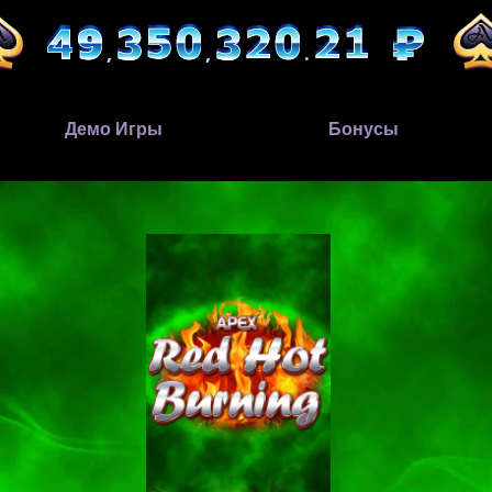
,
,
.
Демо Игры
Бонусы