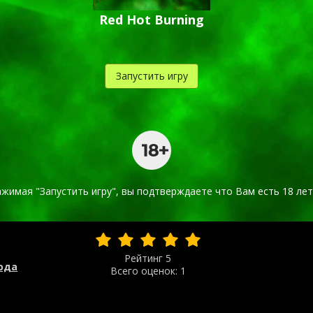
Red Hot Burning
Запустить игру
жимая "Запустить игру", вы подтверждаете что Вам есть 18 лет
Рейтинг
5
юда
Всего оценок:
1