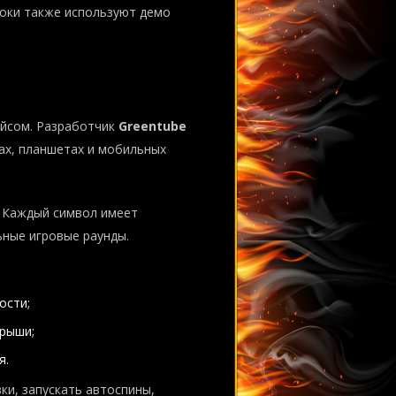
роки также используют демо
ейсом. Разработчик
Greentube
ах, планшетах и мобильных
. Каждый символ имеет
ьные игровые раунды.
ости;
грыши;
я.
ки, запускать автоспины,