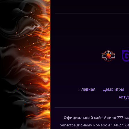
Главная
Демо игры
Акту
Официальный сайт Азино 777
нах
регистрационным номером 134627. Де