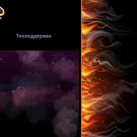
Техподдержка