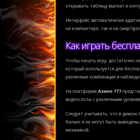
открывать таблицу выплат и конт
Интерфейс автоматически адаптир
на компьютере, так и на смартфо
Как играть беспл
Чтобы начать игру, достаточно н
который используется для беспл
различные комбинации и наблюдат
На платформе
Азино 777
предста
видеослоты с различными уровня
Следует учитывать, что в демонс
баланс и не могут быть выведены
механикой.