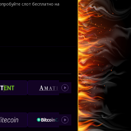
опробуйте слот бесплатно на