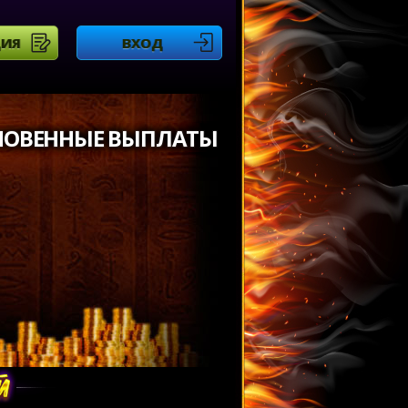
ЦИЯ
ВХОД
НОВЕННЫЕ ВЫПЛАТЫ
НОВЫЙ СЛО
BGAMING!
Регис