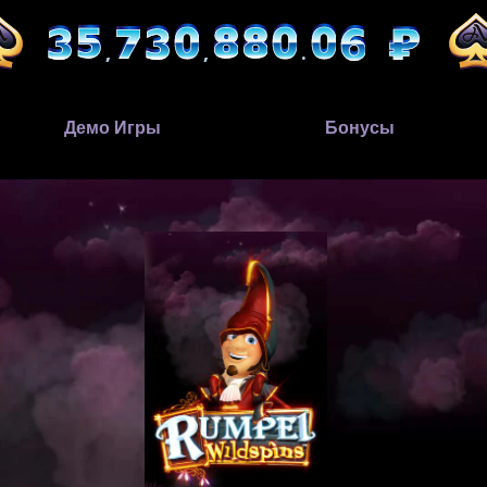
,
,
.
Демо Игры
Бонусы