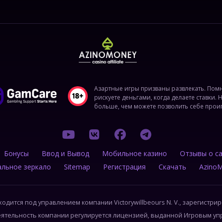
Азартные игры призваны развлекать. Помн
рискуете деньгами, когда делаете ставки. 
больше, чем можете позволить себе проиг
Бонусы
Ввод и Вывод
Мобильное казино
Отзывы о с
альное зеркало
Sitemap
Регистрация
Скачать
Azino
одится под управлением компании Victorywillbeours N. V., зарегистр
ятельность компании регулируется лицензией, выданной Игровым уп