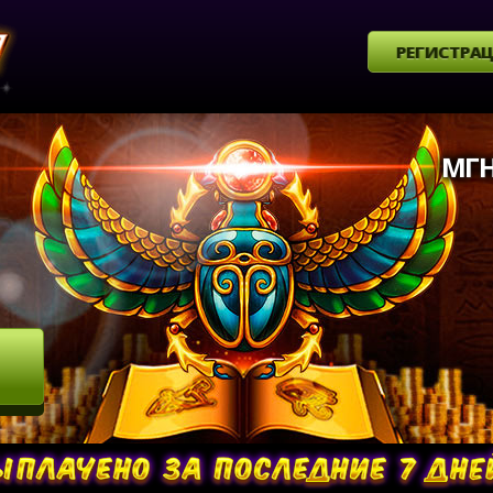
РЕГИСТРА
МГ