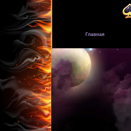
Главная