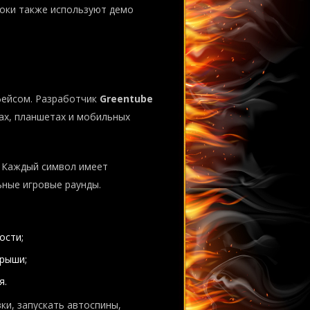
роки также используют демо
фейсом. Разработчик
Greentube
ах, планшетах и мобильных
. Каждый символ имеет
ьные игровые раунды.
ости;
грыши;
я.
ки, запускать автоспины,