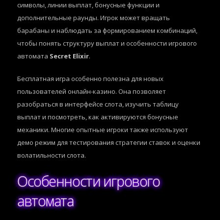
символы, линии выплат, бонусные функции и
дополнительные раунды. Игрок может вращать
барабаны и наблюдать за формированием комбинаций,
чтобы понять структуру выплат и особенности игрового
автомата
Secret Elixir
.
Бесплатная игра особенно полезна для новых
пользователей онлайн-казино. Она позволяет
разобраться в интерфейсе слота, изучить таблицу
выплат и посмотреть, как активируются бонусные
механики. Многие опытные игроки также используют
демо режим для тестирования стратегии ставок и оценки
волатильности слота.
Особенности игрового
автомата