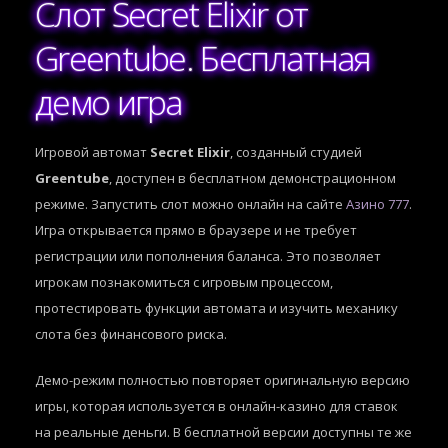
Слот Secret Elixir от
Greentube. Бесплатная
демо игра
Игровой автомат
Secret Elixir
, созданный студией
Greentube
, доступен в бесплатном демонстрационном
режиме. Запустить слот можно онлайн на сайте
Азино 777
.
Игра открывается прямо в браузере и не требует
регистрации или пополнения баланса. Это позволяет
игрокам познакомиться с игровым процессом,
протестировать функции автомата и изучить механику
слота без финансового риска.
Демо-режим полностью повторяет оригинальную версию
игры, которая используется в онлайн-казино для ставок
на реальные деньги. В бесплатной версии доступны те же