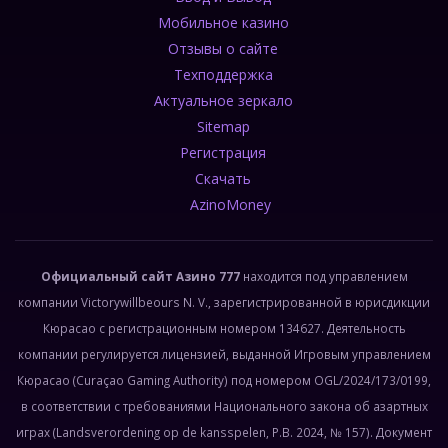
Мобильное казино
Отзывы о сайте
Техподдержка
Актуальное зеркало
Sitemap
Регистрация
Скачать
AzinoMoney
Официальный сайт Азино 777
находится под управлением
компании Victorywillbeours N. V., зарегистрированной в юрисдикции
Кюрасао с регистрационным номером 134627. Деятельность
компании регулируется лицензией, выданной Игровым управлением
Кюрасао (Curaçao Gaming Authority) под номером OGL/2024/173/0199,
в соответствии с требованиями Национального закона об азартных
играх (Landsverordening op de kansspelen, P.B. 2024, № 157). Документ