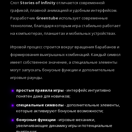
Слот
Stories of Infinity
отличается современной
графикой, плавной анимацией и удобным интерфейсом.
Разработчик
Greentube
использует современные
технологии, благодаря которым игра стабильно работает
на компьютерах, планшетах и мобильных устройствах.
Игровой процесс строится вокруг вращения барабанов и
формирования выигрышных комбинаций. Каждый символ
имеет собственное значение, а специальные элементы
могут запускать бонусные функции и дополнительные
игровые раунды.
простые правила игры
- интерфейс интуитивно
понятен даже для новичков;
специальные символы
- дополнительные элементы,
которые активируют бонусные возможности;
бонусные функции
- игровые механики,
увеличивающие динамику игры и потенциальные
выигрыши;