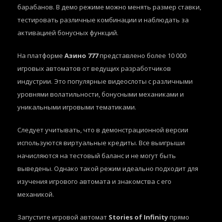
барабанов. В демо режиме можно менять размер ставки,
тестировать различные комбинации и наблюдать за
активацией бонусных функций.
На платформе
Азино 777
представлено более 10 000
игровых автоматов от ведущих разработчиков
индустрии. Это популярные видеослоты с различными
уровнями волатильности, бонусными механиками и
уникальными игровыми тематиками.
Следует учитывать, что в демонстрационной версии
используются виртуальные кредиты. Все выигрыши
начисляются на тестовый баланс и не могут быть
выведены. Однако такой режим идеально подходит для
изучения игрового автомата и знакомства с его
механикой.
Запустите игровой автомат
Stories of Infinity
прямо