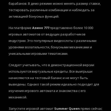
барабанов. В демо режиме можно менять размер ставки,
тестировать различные комбинации и наблюдать за
активацией бонусных функций.
На платформе
Азино 777
представлено более 10 000
игровых автоматов от ведущих разработчиков
индустрии. Это популярные видеослоты с различными
уровнями волатильности, бонусными механиками и
уникальными игровыми тематиками.
Следует учитывать, что в демонстрационной версии
используются виртуальные кредиты. Все выигрыши
начисляются на тестовый баланс и не могут быть
выведены. Однако такой режим идеально подходит для
изучения игрового автомата и знакомства с его
механикой.
Запустите игровой автомат
Summer Queen
прямо сейчас