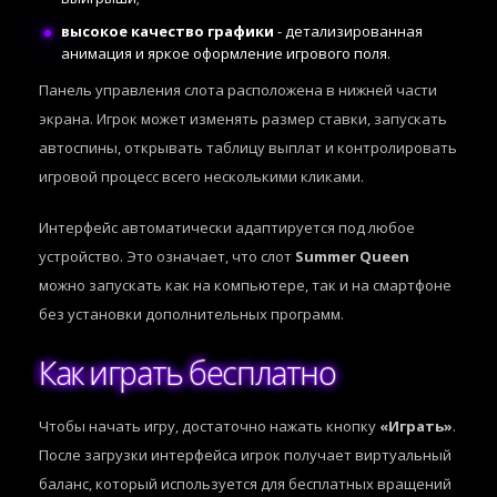
высокое качество графики
- детализированная
анимация и яркое оформление игрового поля.
Панель управления слота расположена в нижней части
экрана. Игрок может изменять размер ставки, запускать
автоспины, открывать таблицу выплат и контролировать
игровой процесс всего несколькими кликами.
Интерфейс автоматически адаптируется под любое
устройство. Это означает, что слот
Summer Queen
можно запускать как на компьютере, так и на смартфоне
без установки дополнительных программ.
Как играть бесплатно
Чтобы начать игру, достаточно нажать кнопку
«Играть»
.
После загрузки интерфейса игрок получает виртуальный
баланс, который используется для бесплатных вращений