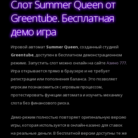
Слот Summer Queen от
Greentube. Бесплатная
демо игра
Игровой автомат
Summer Queen
, созданный студией
Greentube
, доступен в бесплатном демонстрационном
режиме. Запустить слот можно онлайн на сайте
Азино 777
.
Игра открывается прямо в браузере и не требует
регистрации или пополнения баланса. Это позволяет
игрокам познакомиться с игровым процессом,
протестировать функции автомата и изучить механику
слота без финансового риска.
Демо-режим полностью повторяет оригинальную версию
игры, которая используется в онлайн-казино для ставок
на реальные деньги. В бесплатной версии доступны те же