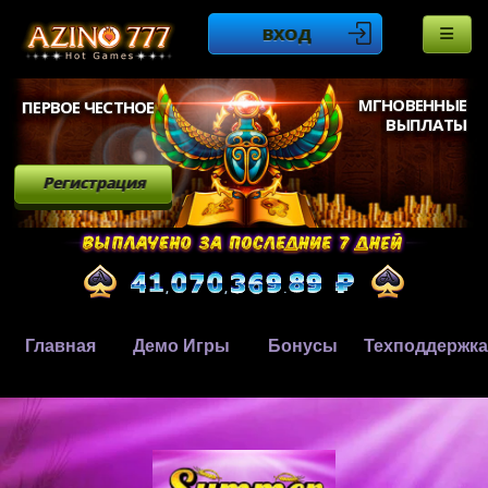
ВХОД
МГНОВЕННЫЕ
ПЕРВОЕ ЧЕСТНОЕ
ВЫПЛАТЫ
Регистрация
Главная
Демо Игры
Бонусы
Техподдержка
,
,
.