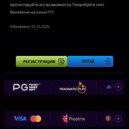
протестируйте его возможности. Попробуйте слот
бесплатно на
Азино777
.
Обновлено:
07.10.2025
РЕГИСТРАЦИЯ
ВХОД