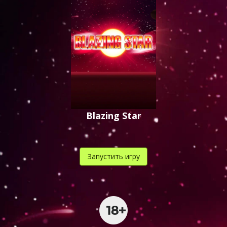
Blazing Star
Запустить игру