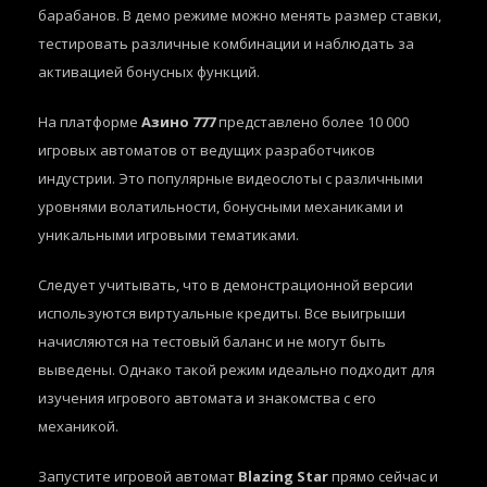
барабанов. В демо режиме можно менять размер ставки,
тестировать различные комбинации и наблюдать за
активацией бонусных функций.
На платформе
Азино 777
представлено более 10 000
игровых автоматов от ведущих разработчиков
индустрии. Это популярные видеослоты с различными
уровнями волатильности, бонусными механиками и
уникальными игровыми тематиками.
Следует учитывать, что в демонстрационной версии
используются виртуальные кредиты. Все выигрыши
начисляются на тестовый баланс и не могут быть
выведены. Однако такой режим идеально подходит для
изучения игрового автомата и знакомства с его
механикой.
Запустите игровой автомат
Blazing Star
прямо сейчас и