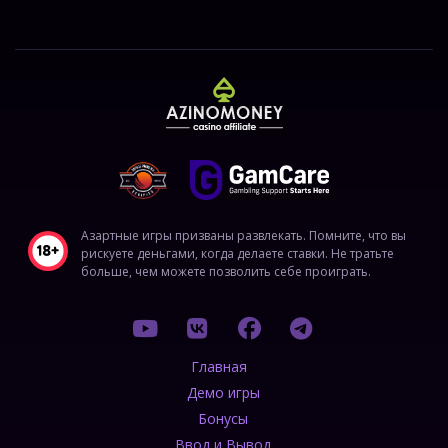
Азартные игры призваны развлекать. Помните, что вы
рискуете деньгами, когда делаете ставки. Не тратьте
больше, чем можете позволить себе проиграть.
Главная
Демо игры
Бонусы
Ввод и Вывод