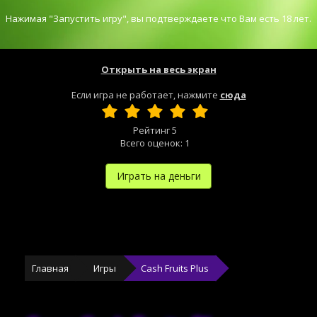
Нажимая "Запустить игру", вы подтверждаете что Вам есть 18 лет.
Открыть на весь экран
Если игра не работает, нажмите
сюда
Рейтинг
5
Всего оценок:
1
Играть на деньги
Главная
Игры
Cash Fruits Plus