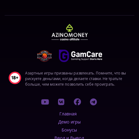
Азартные игры призваны развлекать. Помните, что вы
рискуете деньгами, когда делаете ставки. Не тратьте
больше, чем можете позволить себе проиграть.
Главная
Демо игры
Бонусы
Ввод и Вывод