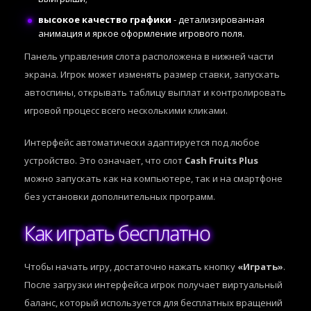
высокое качество графики
- детализированная
анимация и яркое оформление игрового поля.
Панель управления слота расположена в нижней части
экрана. Игрок может изменять размер ставки, запускать
автоспины, открывать таблицу выплат и контролировать
игровой процесс всего несколькими кликами.
Интерфейс автоматически адаптируется под любое
устройство. Это означает, что слот
Cash Fruits Plus
можно запускать как на компьютере, так и на смартфоне
без установки дополнительных программ.
Как играть бесплатно
Чтобы начать игру, достаточно нажать кнопку
«Играть»
.
После загрузки интерфейса игрок получает виртуальный
баланс, который используется для бесплатных вращений