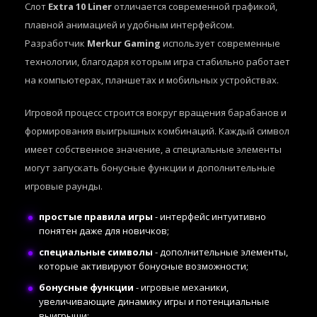
Слот
Extra 10 Liner
отличается современной графикой,
плавной анимацией и удобным интерфейсом.
Разработчик
Merkur Gaming
использует современные
технологии, благодаря которым игра стабильно работает
на компьютерах, планшетах и мобильных устройствах.
Игровой процесс строится вокруг вращения барабанов и
формирования выигрышных комбинаций. Каждый символ
имеет собственное значение, а специальные элементы
могут запускать бонусные функции и дополнительные
игровые раунды.
простые правила игры
- интерфейс интуитивно
понятен даже для новичков;
специальные символы
- дополнительные элементы,
которые активируют бонусные возможности;
бонусные функции
- игровые механики,
увеличивающие динамику игры и потенциальные
выигрыши;