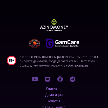
Азартные игры призваны развлекать. Помните, что вы
рискуете деньгами, когда делаете ставки. Не тратьте
больше, чем можете позволить себе проиграть.
Главная
Демо игры
Бонусы
Ввод и Вывод