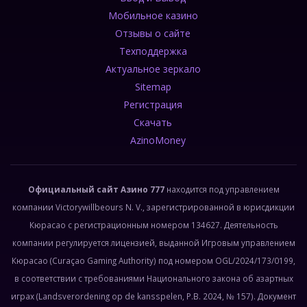
Мобильное казино
Отзывы о сайте
Техподдержка
Актуальное зеркало
Sitemap
Регистрация
Скачать
AzinoMoney
Официальный сайт Азино 777
находится под управлением
компании Victorywillbeours N. V., зарегистрированной в юрисдикции
Кюрасао с регистрационным номером 134627. Деятельность
компании регулируется лицензией, выданной Игровым управлением
Кюрасао (Curaçao Gaming Authority) под номером OGL/2024/173/0199,
в соответствии с требованиями Национального закона об азартных
играх (Landsverordening op de kansspelen, P.B. 2024, № 157). Документ