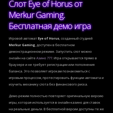
Слот Eye of Horus от
Merkur Gaming.
Бесплатная демо игра
Игровой автомат
Eye of Horus
, созданный студией
Merkur Gaming
, доступен в бесплатном
демонстрационном режиме. Запустить слот можно
онлайн на сайте
Азино 777
. Игра открывается прямо в
браузере и не требует регистрации или пополнения
баланса. Это позволяет игрокам познакомиться с
игровым процессом, протестировать функции автомата и
изучить механику слота без финансового риска.
Демо-режим полностью повторяет оригинальную версию
игры, которая используется в онлайн-казино для ставок
на реальные деньги. В бесплатной версии доступны те же