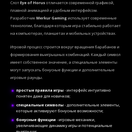
Слот
Eye of Horus
отличается современной графикой,
плавной анимацией и удобным интерфейсом.
Разработчик
Merkur Gaming
использует современные
технологии, благодаря которым игра стабильно работает
на компьютерах, планшетах и мобильных устройствах.
Игровой процесс строится вокруг вращения барабанов и
формирования выигрышных комбинаций. Каждый символ
имеет собственное значение, а специальные элементы
могут запускать бонусные функции и дополнительные
игровые раунды.
простые правила игры
- интерфейс интуитивно
понятен даже для новичков;
специальные символы
- дополнительные элементы,
которые активируют бонусные возможности;
бонусные функции
- игровые механики,
увеличивающие динамику игры и потенциальные
выигрыши;