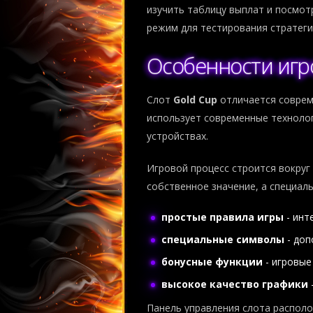
изучить таблицу выплат и посмот
режим для тестирования стратеги
Особенности игр
Слот
Gold Cup
отличается соврем
использует современные технолог
устройствах.
Игровой процесс строится вокру
собственное значение, а специал
простые правила игры
- инт
специальные символы
- доп
бонусные функции
- игровые
высокое качество графики
Панель управления слота располо