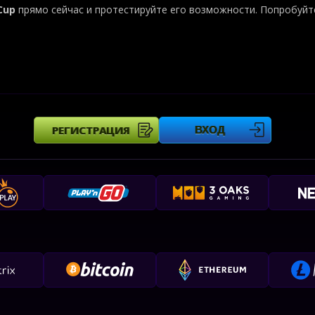
Cup
прямо сейчас и протестируйте его возможности. Попробуйт
РЕГИСТРАЦИЯ
ВХОД