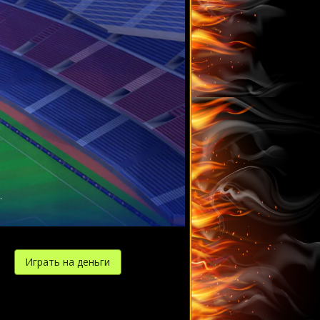
.
Играть на деньги