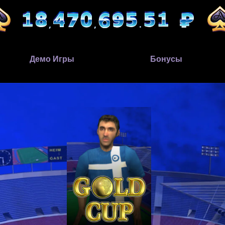
,
,
.
Демо Игры
Бонусы