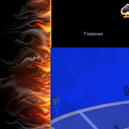
Главная