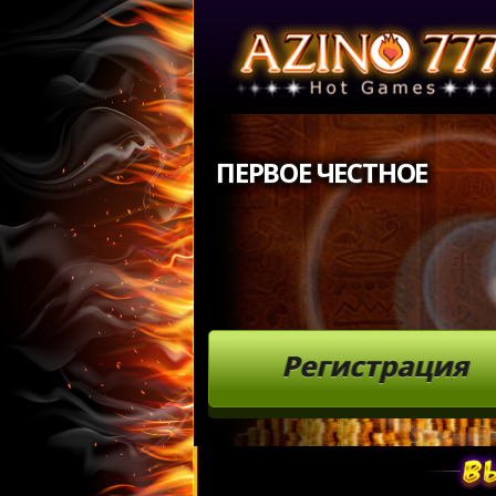
здравляем
ПЕРВОЕ ЧЕСТНОЕ
бедителей!
Регистрация