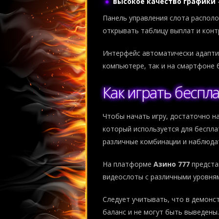
высокое качество графики
Панель управления слота располо
открывать таблицу выплат и конт
Интерфейс автоматически адаптир
компьютере, так и на смартфоне 
Как играть беспл
Чтобы начать игру, достаточно н
который используется для беспл
различные комбинации и наблюдат
На платформе
Азино 777
предста
видеослоты с различными уровня
Следует учитывать, что в демонс
баланс и не могут быть выведены