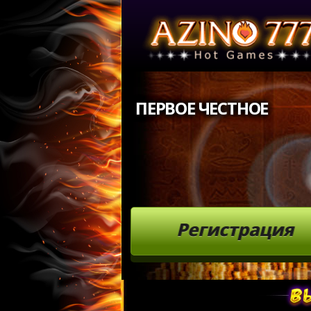
здравляем
ПЕРВОЕ ЧЕСТНОЕ
бедителей!
Регистрация