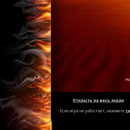
На
Открыть на весь экран
Если игра не работает, нажмите
с