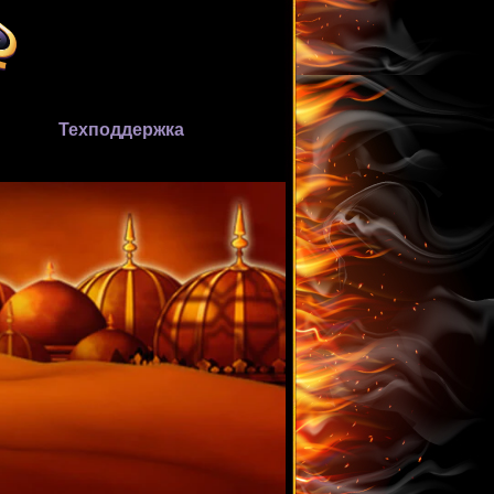
Техподдержка