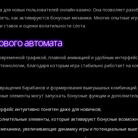
а для новых пользователей онлайн-казино. Она позволяет разоб
реть, как активируются бонусные механики. Многие опытные иг
и ставок и оценки волатильности слота.
ового автомата
овременной графикой, плавной анимацией и удобным интерфей
технологии, благодаря которым игра стабильно работает на ко
г вращения барабанов и формирования выигрышных комбинаций
ьные элементы могут запускать бонусные функции и дополнител
ерфейс интуитивно понятен даже для новичков;
олнительные элементы, которые активируют бонусные возможн
 механики, увеличивающие динамику игры и потенциальные выи