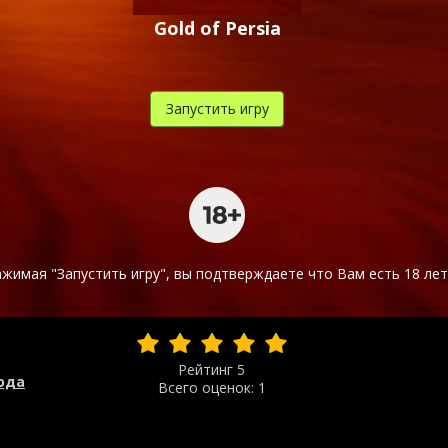
Gold of Persia
Запустить игру
жимая "Запустить игру", вы подтверждаете что Вам есть 18 лет
Рейтинг
5
юда
Всего оценок:
1