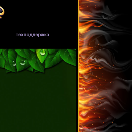
Техподдержка