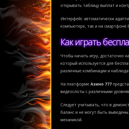
открывать таблицу выплат и конт
Интерфейс автоматически адаптир
компьютере, так и на смартфоне 
Как играть беспл
Чтобы начать игру, достаточно н
который используется для беспл
различные комбинации и наблюдат
На платформе
Азино 777
предста
видеослоты с различными уровня
Следует учитывать, что в демонс
баланс и не могут быть выведены
механикой.