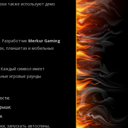
роки также используют демо
. Разработчик
Merkur Gaming
ах, планшетах и мобильных
. Каждый символ имеет
ьные игровые раунды.
ости;
грыши;
я.
ки, запускать автоспины,