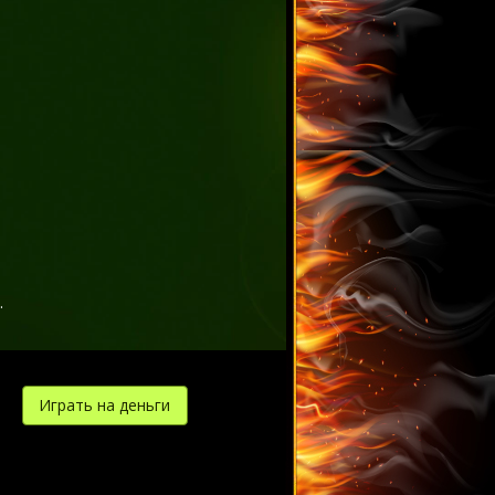
.
Играть на деньги