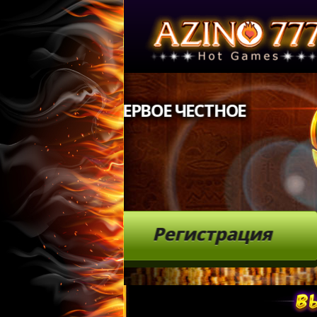
 ВЫПЛАТЫ
НОВЫЙ СЛОТ ОТ
BGAMING!
Регистрация