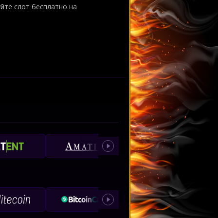
йте слот бесплатно на