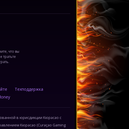
ите, что вы
Не тратьте
рать.
айте
Техподдержка
Money
ированной в юрисдикции Кюрасао с
равлением Кюрасао (Curaçao Gaming