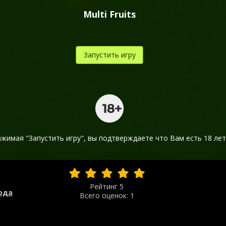
Multi Fruits
Запустить игру
жимая "Запустить игру", вы подтверждаете что Вам есть 18 лет
Рейтинг
5
юда
Всего оценок:
1