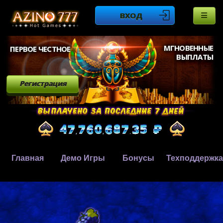
ВХОД
МГНОВЕННЫЕ
ПЕРВОЕ ЧЕСТНОЕ
ВЫПЛАТЫ
Регистрация
Главная
Демо Игры
Бонусы
Техподдержка
,
,
.