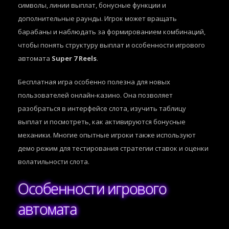
символы, линии выплат, бонусные функции и
дополнительные раунды. Игрок может вращать
барабаны и наблюдать за формированием комбинаций,
чтобы понять структуру выплат и особенности игрового
автомата
Super 7 Reels
.
Бесплатная игра особенно полезна для новых
пользователей онлайн-казино. Она позволяет
разобраться в интерфейсе слота, изучить таблицу
выплат и посмотреть, как активируются бонусные
механики. Многие опытные игроки также используют
демо режим для тестирования стратегии ставок и оценки
волатильности слота.
Особенности игрового
автомата