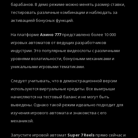
барабанов. В демо режиме можно менять размер ставки,
тестировать различные комбинации и наблюдать за
активацией бонусных функций.
На платформе
Азино 777
представлено более 10 000
игровых автоматов от ведущих разработчиков
индустрии. Это популярные видеослоты с различными
уровнями волатильности, бонусными механиками и
уникальными игровыми тематиками.
Следует учитывать, что в демонстрационной версии
используются виртуальные кредиты. Все выигрыши
начисляются на тестовый баланс и не могут быть
выведены. Однако такой режим идеально подходит для
изучения игрового автомата и знакомства с его
механикой.
Запустите игровой автомат
Super 7 Reels
прямо сейчас и