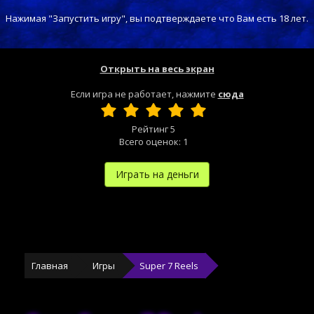
Нажимая "Запустить игру", вы подтверждаете что Вам есть 18 лет.
Открыть на весь экран
Если игра не работает, нажмите
сюда
Рейтинг
5
Всего оценок:
1
Играть на деньги
Главная
Игры
Super 7 Reels