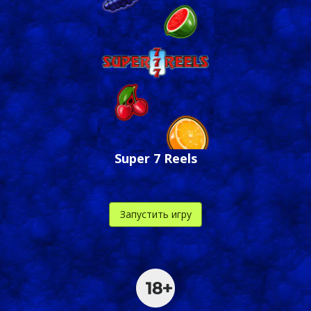
Super 7 Reels
Запустить игру