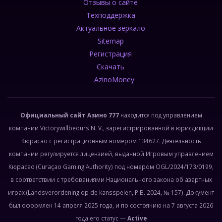
Отзывы о сайте
Техподдержка
Актуальное зеркало
Sitemap
Регистрация
Скачать
AzinoMoney
Официальный сайт Азино 777
находится под управлением
компании Victorywillbeours N. V., зарегистрированной в юрисдикции
Кюрасао с регистрационным номером 134627. Деятельность
компании регулируется лицензией, выданной Игровым управлением
Кюрасао (Curaçao Gaming Authority) под номером OGL/2024/173/0199,
в соответствии с требованиями Национального закона об азартных
играх (Landsverordening op de kansspelen, P.B. 2024, № 157). Документ
был оформлен 14 апреля 2025 года, и по состоянию на 7 августа 2026
года его статус —
Active