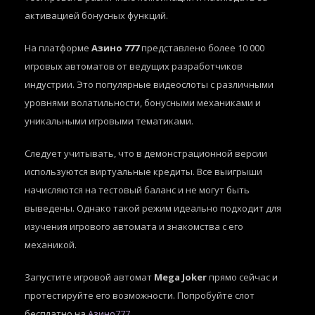
активацией бонусных функций.
На платформе
Азино 777
представлено более 10 000
игровых автоматов от ведущих разработчиков
индустрии. Это популярные видеослоты с различными
уровнями волатильности, бонусными механиками и
уникальными игровыми тематиками.
Следует учитывать, что в демонстрационной версии
используются виртуальные кредиты. Все выигрыши
начисляются на тестовый баланс и не могут быть
выведены. Однако такой режим идеально подходит для
изучения игрового автомата и знакомства с его
механикой.
Запустите игровой автомат
Mega Joker
прямо сейчас и
протестируйте его возможности. Попробуйте слот
бесплатно на
Азино777
.