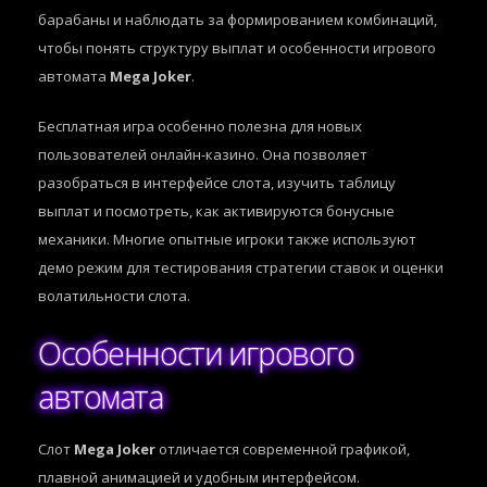
барабаны и наблюдать за формированием комбинаций,
чтобы понять структуру выплат и особенности игрового
автомата
Mega Joker
.
Бесплатная игра особенно полезна для новых
пользователей онлайн-казино. Она позволяет
разобраться в интерфейсе слота, изучить таблицу
выплат и посмотреть, как активируются бонусные
механики. Многие опытные игроки также используют
демо режим для тестирования стратегии ставок и оценки
волатильности слота.
Особенности игрового
автомата
Слот
Mega Joker
отличается современной графикой,
плавной анимацией и удобным интерфейсом.