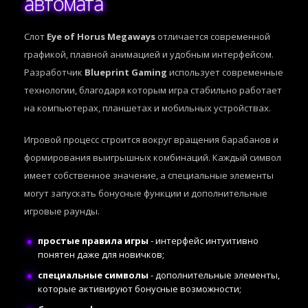
автомата
Слот
Eye of Horus Megaways
отличается современной
графикой, плавной анимацией и удобным интерфейсом.
Разработчик
Blueprint Gaming
использует современные
технологии, благодаря которым игра стабильно работает
на компьютерах, планшетах и мобильных устройствах.
Игровой процесс строится вокруг вращения барабанов и
формирования выигрышных комбинаций. Каждый символ
имеет собственное значение, а специальные элементы
могут запускать бонусные функции и дополнительные
игровые раунды.
простые правила игры
- интерфейс интуитивно
понятен даже для новичков;
специальные символы
- дополнительные элементы,
которые активируют бонусные возможности;