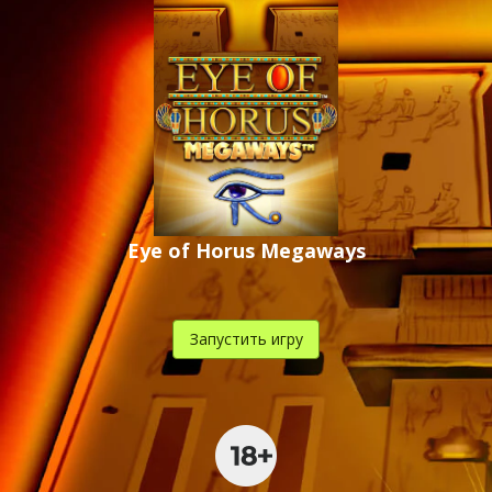
Eye of Horus Megaways
Запустить игру