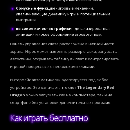
бонусные функции
- игровые механики,
увеличивающие динамику игры и потенциальные
выигрыши;
высокое качество графики
- детализированная
анимация и яркое оформление игрового поля.
Панель управления слота расположена в нижней части
экрана. Игрок может изменять размер ставки, запускать
автоспины, открывать таблицу выплат и контролировать
игровой процесс всего несколькими кликами.
Интерфейс автоматически адаптируется под любое
устройство. Это означает, что слот
The Legendary Red
Dragon
можно запускать как на компьютере, так и на
смартфоне без установки дополнительных программ.
Как играть бесплатно