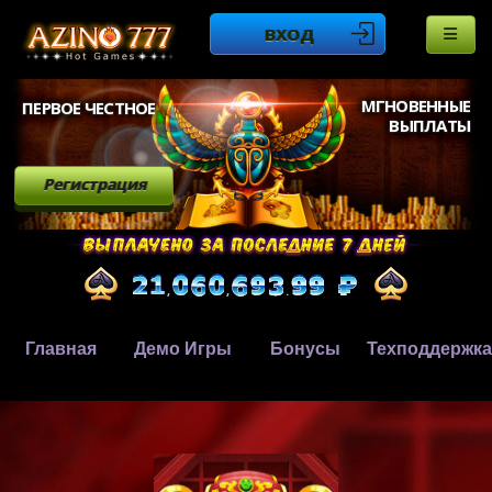
ВХОД
МГНОВЕННЫЕ
ПЕРВОЕ ЧЕСТНОЕ
ВЫПЛАТЫ
Регистрация
Главная
Демо Игры
Бонусы
Техподдержка
,
,
.