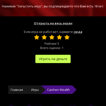
Нажимая "Запустить игру", вы подтверждаете что Вам есть 18 лет.
Открыть на весь экран
Если игра не работает, нажмите
сюда
Рейтинг
5
Всего оценок:
1
Играть на деньги
Главная
Игры
Caishen Wealth