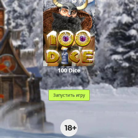
100 Dice
Запустить игру