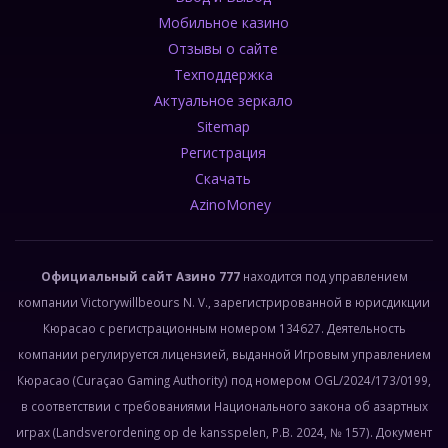
Мобильное казино
Отзывы о сайте
Техподдержка
Актуальное зеркало
Sitemap
Регистрация
Скачать
AzinoMoney
Официальный сайт Азино 777
находится под управлением
компании Victorywillbeours N. V., зарегистрированной в юрисдикции
Кюрасао с регистрационным номером 134627. Деятельность
компании регулируется лицензией, выданной Игровым управлением
Кюрасао (Curaçao Gaming Authority) под номером OGL/2024/173/0199,
в соответствии с требованиями Национального закона об азартных
играх (Landsverordening op de kansspelen, P.B. 2024, № 157). Документ