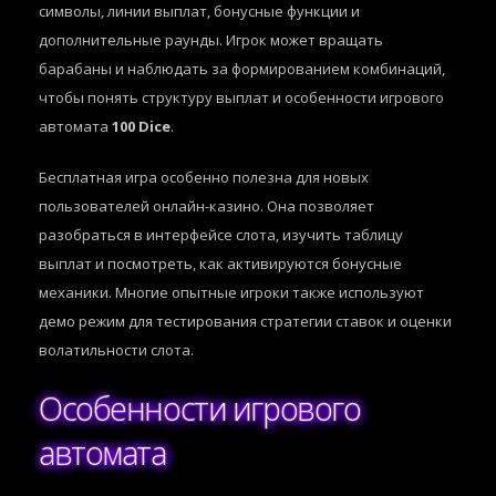
символы, линии выплат, бонусные функции и
дополнительные раунды. Игрок может вращать
барабаны и наблюдать за формированием комбинаций,
чтобы понять структуру выплат и особенности игрового
автомата
100 Dice
.
Бесплатная игра особенно полезна для новых
пользователей онлайн-казино. Она позволяет
разобраться в интерфейсе слота, изучить таблицу
выплат и посмотреть, как активируются бонусные
механики. Многие опытные игроки также используют
демо режим для тестирования стратегии ставок и оценки
волатильности слота.
Особенности игрового
автомата