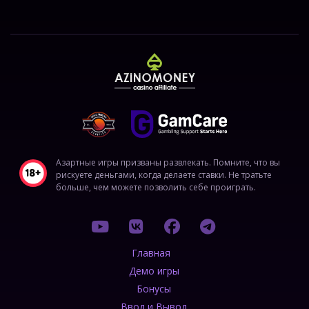
Азартные игры призваны развлекать. Помните, что вы
рискуете деньгами, когда делаете ставки. Не тратьте
больше, чем можете позволить себе проиграть.
Главная
Демо игры
Бонусы
Ввод и Вывод