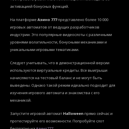
активацией бонусных функций.
На платформе
Азино 777
представлено более 10 000
игровых автоматов от ведущих разработчиков
индустрии. Это популярные видеослоты с различными
уровнями волатильности, бонусными механиками и
уникальными игровыми тематиками.
Следует учитывать, что в демонстрационной версии
используются виртуальные кредиты. Все выигрыши
начисляются на тестовый баланс и не могут быть
выведены. Однако такой режим идеально подходит для
изучения игрового автомата и знакомства с его
механикой.
Запустите игровой автомат
Halloween
прямо сейчас и
протестируйте его возможности. Попробуйте слот
бесплатно на
Азино777
.