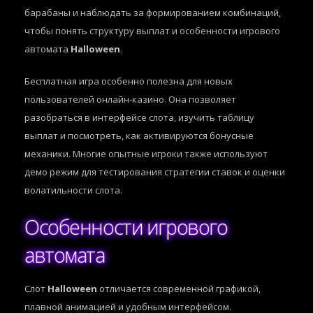
барабаны и наблюдать за формированием комбинаций,
чтобы понять структуру выплат и особенности игрового
автомата
Halloween
.
Бесплатная игра особенно полезна для новых
пользователей онлайн-казино. Она позволяет
разобраться в интерфейсе слота, изучить таблицу
выплат и посмотреть, как активируются бонусные
механики. Многие опытные игроки также используют
демо режим для тестирования стратегии ставок и оценки
волатильности слота.
Особенности игрового
автомата
Слот
Halloween
отличается современной графикой,
плавной анимацией и удобным интерфейсом.