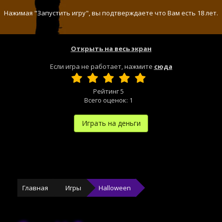
Нажимая "Запустить игру", вы подтверждаете что Вам есть 18 лет.
Открыть на весь экран
Если игра не работает, нажмите
сюда
Рейтинг
5
Всего оценок:
1
Играть на деньги
Главная
Игры
Halloween