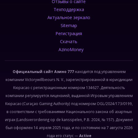
Отзывы о сайте
Техподдержка
Актуальное зеркало
Sitemap
Регистрация
Скачать
AzinoMoney
Официальный сайт Азино 777
находится под управлением
компании Victorywillbeours N. V., зарегистрированной в юрисдикции
Кюрасао с регистрационным номером 134627. Деятельность
компании регулируется лицензией, выданной Игровым управлением
Кюрасао (Curaçao Gaming Authority) под номером OGL/2024/173/0199,
в соответствии с требованиями Национального закона об азартных
играх (Landsverordening op de kansspelen, P.B. 2024, № 157). Документ
был оформлен 14 апреля 2025 года, и по состоянию на 7 августа 2026
года его статус —
Active