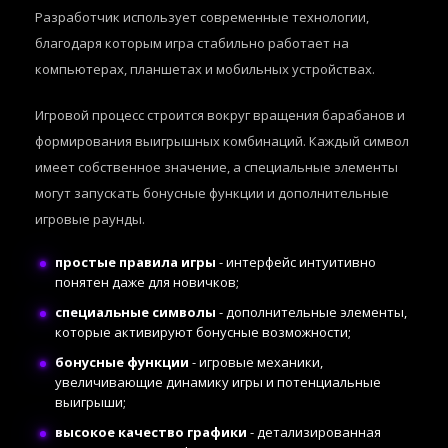
Разработчик
использует современные технологии,
благодаря которым игра стабильно работает на
компьютерах, планшетах и мобильных устройствах.
Игровой процесс строится вокруг вращения барабанов и
формирования выигрышных комбинаций. Каждый символ
имеет собственное значение, а специальные элементы
могут запускать бонусные функции и дополнительные
игровые раунды.
простые правила игры
- интерфейс интуитивно
понятен даже для новичков;
специальные символы
- дополнительные элементы,
которые активируют бонусные возможности;
бонусные функции
- игровые механики,
увеличивающие динамику игры и потенциальные
выигрыши;
высокое качество графики
- детализированная