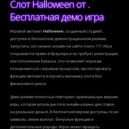
Слот Halloween от .
Бесплатная демо игра
Игровой автомат
Halloween
, созданный студией
,
доступен в бесплатном демонстрационном режиме.
Запустить слот можно онлайн на сайте
Азино 777
. Игра
открывается прямо в браузере и не требует регистрации
или пополнения баланса. Это позволяет игрокам
познакомиться с игровым процессом, протестировать
функции автомата и изучить механику слота без
финансового риска.
Демо-режим полностью повторяет оригинальную версию
игры, которая используется в онлайн-казино для ставок
на реальные деньги. В бесплатной версии доступны те же
символы, линии выплат, бонусные функции и
дополнительные раунды. Игрок может вращать