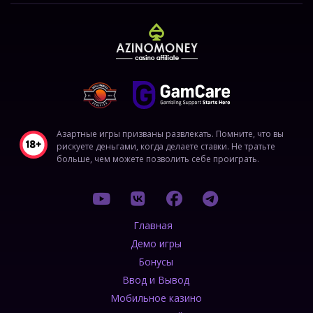
Азартные игры призваны развлекать. Помните, что вы
рискуете деньгами, когда делаете ставки. Не тратьте
больше, чем можете позволить себе проиграть.
Главная
Демо игры
Бонусы
Ввод и Вывод
Мобильное казино