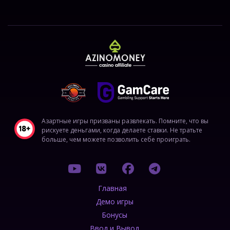
Азартные игры призваны развлекать. Помните, что вы
рискуете деньгами, когда делаете ставки. Не тратьте
больше, чем можете позволить себе проиграть.
Главная
Демо игры
Бонусы
Ввод и Вывод