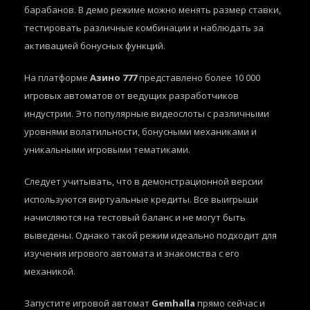
барабанов. В демо режиме можно менять размер ставки,
тестировать различные комбинации и наблюдать за
активацией бонусных функций.
На платформе
Азино 777
представлено более 10 000
игровых автоматов от ведущих разработчиков
индустрии. Это популярные видеослоты с различными
уровнями волатильности, бонусными механиками и
уникальными игровыми тематиками.
Следует учитывать, что в демонстрационной версии
используются виртуальные кредиты. Все выигрыши
начисляются на тестовый баланс и не могут быть
выведены. Однако такой режим идеально подходит для
изучения игрового автомата и знакомства с его
механикой.
Запустите игровой автомат
Gemhalla
прямо сейчас и