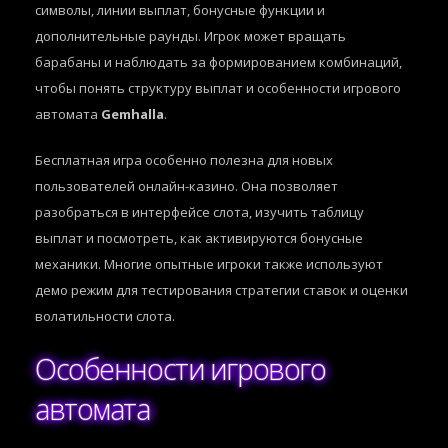
символы, линии выплат, бонусные функции и
дополнительные раунды. Игрок может вращать
барабаны и наблюдать за формированием комбинаций,
чтобы понять структуру выплат и особенности игрового
автомата
Gemhalla
.
Бесплатная игра особенно полезна для новых
пользователей онлайн-казино. Она позволяет
разобраться в интерфейсе слота, изучить таблицу
выплат и посмотреть, как активируются бонусные
механики. Многие опытные игроки также используют
демо режим для тестирования стратегии ставок и оценки
волатильности слота.
Особенности игрового
автомата