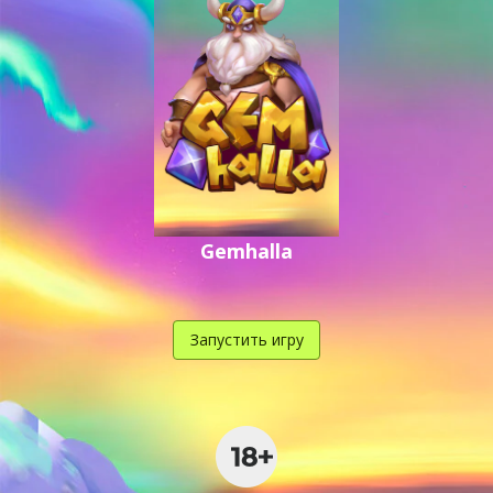
Gemhalla
Запустить игру