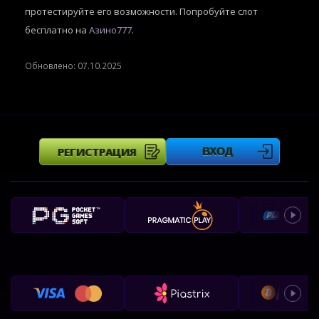
протестируйте его возможности. Попробуйте слот
бесплатно на
Азино777
.
Обновлено:
07.10.2025
РЕГИСТРАЦИЯ
ВХОД