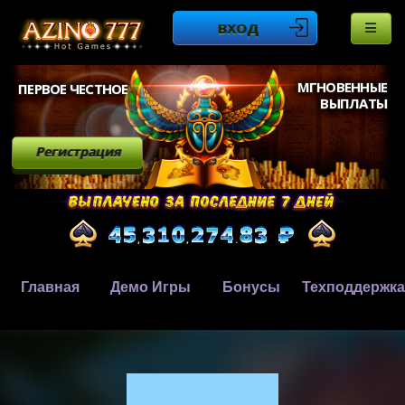
ВХОД
МГНОВЕННЫЕ
ПЕРВОЕ ЧЕСТНОЕ
ВЫПЛАТЫ
Регистрация
Главная
Демо Игры
Бонусы
Техподдержка
,
,
.