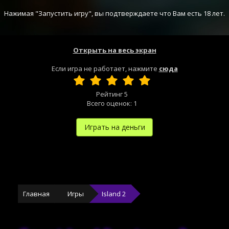
Нажимая "Запустить игру", вы подтверждаете что Вам есть 18 лет.
Открыть на весь экран
Если игра не работает, нажмите
сюда
Рейтинг
5
Всего оценок:
1
Играть на деньги
Главная
Игры
Island 2