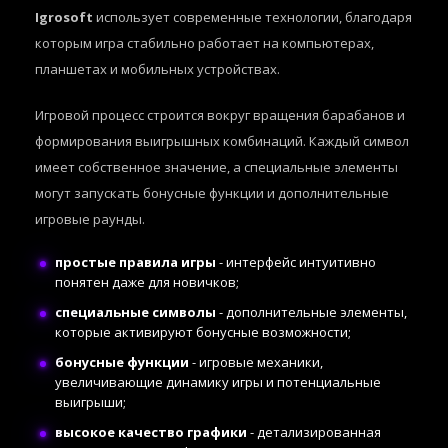
Igrosoft
использует современные технологии, благодаря
которым игра стабильно работает на компьютерах,
планшетах и мобильных устройствах.
Игровой процесс строится вокруг вращения барабанов и
формирования выигрышных комбинаций. Каждый символ
имеет собственное значение, а специальные элементы
могут запускать бонусные функции и дополнительные
игровые раунды.
простые правила игры
- интерфейс интуитивно
понятен даже для новичков;
специальные символы
- дополнительные элементы,
которые активируют бонусные возможности;
бонусные функции
- игровые механики,
увеличивающие динамику игры и потенциальные
выигрыши;
высокое качество графики
- детализированная