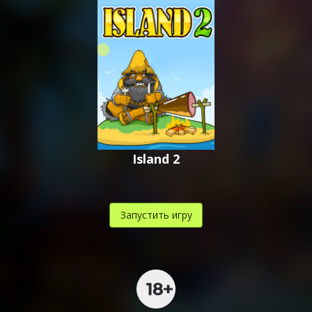
Island 2
Запустить игру