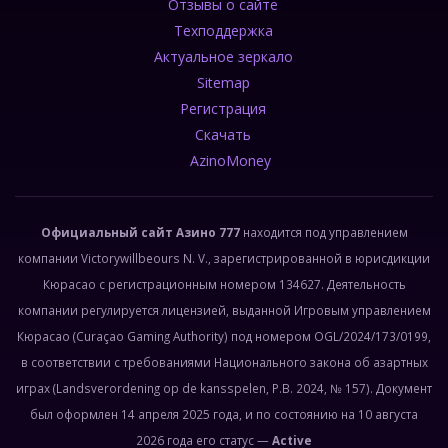
Отзывы о сайте
Техподдержка
Актуальное зеркало
Sitemap
Регистрация
Скачать
AzinoMoney
Официальный сайт Азино 777
находится под управлением
компании Victorywillbeours N. V., зарегистрированной в юрисдикции
Кюрасао с регистрационным номером 134627. Деятельность
компании регулируется лицензией, выданной Игровым управлением
Кюрасао (Curaçao Gaming Authority) под номером OGL/2024/173/0199,
в соответствии с требованиями Национального закона об азартных
играх (Landsverordening op de kansspelen, P.B. 2024, № 157). Документ
был оформлен 14 апреля 2025 года, и по состоянию на 10 августа
2026 года его статус —
Active