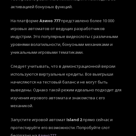
активацией бонусных функций.
На платформе
Азино 777
представлено более 10 000
игровых автоматов от ведущих разработчиков
индустрии. Это популярные видеослоты с различными
уровнями волатильности, бонусными механиками и
уникальными игровыми тематиками.
Следует учитывать, что в демонстрационной версии
используются виртуальные кредиты. Все выигрыши
начисляются на тестовый баланс и не могут быть
выведены. Однако такой режим идеально подходит для
изучения игрового автомата и знакомства с его
механикой.
Запустите игровой автомат
Island 2
прямо сейчас и
протестируйте его возможности. Попробуйте слот
бесплатно на
Азино777
.