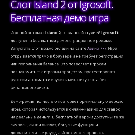
Слот Island 2 от Igrosoft.
Бесплатная демо игра
Игровой автомат
Island 2
, созданный студией
Igrosoft
,
доступен в бесплатном демонстрационном режиме.
Запустить слот можно онлайн на сайте
Азино 777
. Игра
открывается прямо в браузере и не требует регистрации
или пополнения баланса. Это позволяет игрокам
познакомиться с игровым процессом, протестировать
функции автомата и изучить механику слота без
финансового риска.
Демо-режим полностью повторяет оригинальную версию
игры, которая используется в онлайн-казино для ставок
на реальные деньги. В бесплатной версии доступны те же
символы, линии выплат, бонусные функции и
дополнительные раунды. Игрок может вращать