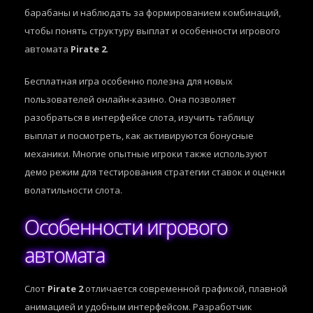
барабаны и наблюдать за формированием комбинаций,
чтобы понять структуру выплат и особенности игрового
автомата
Pirate 2
.
Бесплатная игра особенно полезна для новых
пользователей онлайн-казино. Она позволяет
разобраться в интерфейсе слота, изучить таблицу
выплат и посмотреть, как активируются бонусные
механики. Многие опытные игроки также используют
демо режим для тестирования стратегии ставок и оценки
волатильности слота.
Особенности игрового
автомата
Слот
Pirate 2
отличается современной графикой, плавной
анимацией и удобным интерфейсом. Разработчик