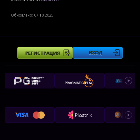
Обновлено:
07.10.2025
РЕГИСТРАЦИЯ
ВХОД