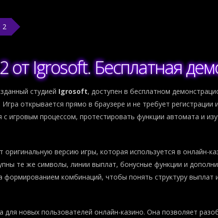
 2
 2 от Igrosoft. Бесплатная дем
озданный студией
Igrosoft
, доступен в бесплатном демонстраци
. Игра открывается прямо в браузере и не требует регистрации 
 с игровым процессом, протестировать функции автомата и изу
оригинальную версию игры, которая используется в онлайн-каз
тупны те же символы, линии выплат, бонусные функции и дополн
а формированием комбинаций, чтобы понять структуру выплат 
а для новых пользователей онлайн-казино. Она позволяет разоб