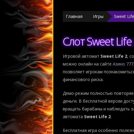
Главная
Игры
Sweet Life
Слот Sweet Life
Игровой автомат
Sweet Life 2
, с
можно онлайн на сайте
Азино 777
позволяет игрокам познакомиться
финансового риска.
Демо-режим полностью повторяет 
деньги. В бесплатной версии дос
вращать барабаны и наблюдать з
автомата
Sweet Life 2
.
Бесплатная игра особенно полезн