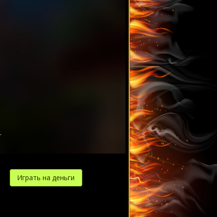
.
Играть на деньги