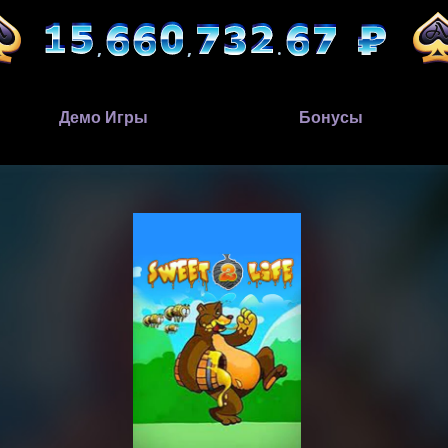
,
,
.
Демо Игры
Бонусы