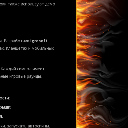
роки также используют демо
м. Разработчик
Igrosoft
ах, планшетах и мобильных
. Каждый символ имеет
ьные игровые раунды.
ости;
грыши;
я.
ки, запускать автоспины,