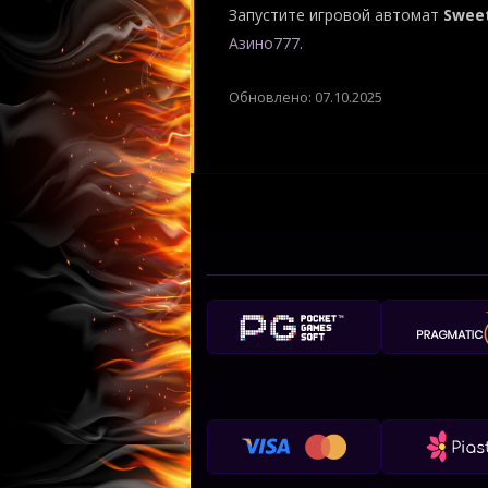
Запустите игровой автомат
Sweet
Азино777
.
Обновлено:
07.10.2025