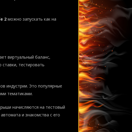
e 2
можно запускать как на
чает виртуальный баланс,
 ставки, тестировать
ов индустрии. Это популярные
ыми тематиками.
грыши начисляются на тестовый
 автомата и знакомства с его