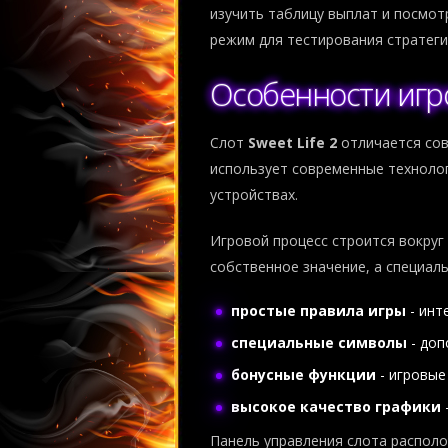
изучить таблицу выплат и посмот
режим для тестирования стратеги
Особенности игр
Слот
Sweet Life 2
отличается сов
использует современные технолог
устройствах.
Игровой процесс строится вокру
собственное значение, а специал
простые правила игры
- инт
специальные символы
- доп
бонусные функции
- игровые
высокое качество графики
Панель управления слота располо