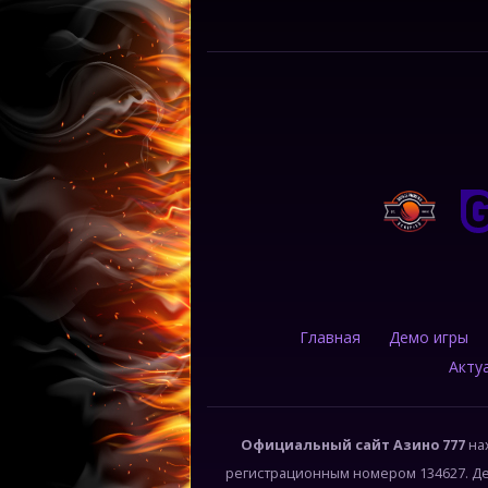
Главная
Демо игры
Акту
Официальный сайт Азино 777
нах
регистрационным номером 134627. Де