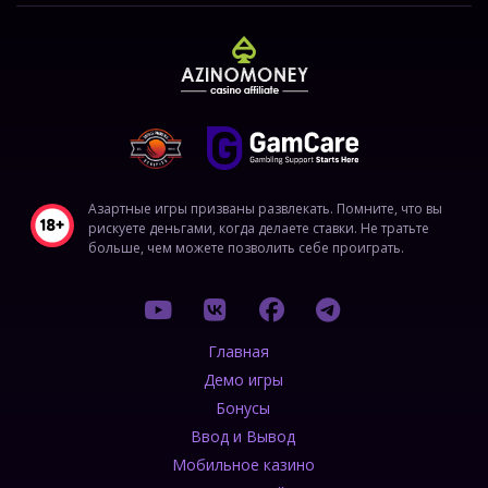
Азартные игры призваны развлекать. Помните, что вы
рискуете деньгами, когда делаете ставки. Не тратьте
больше, чем можете позволить себе проиграть.
Главная
Демо игры
Бонусы
Ввод и Вывод
Мобильное казино