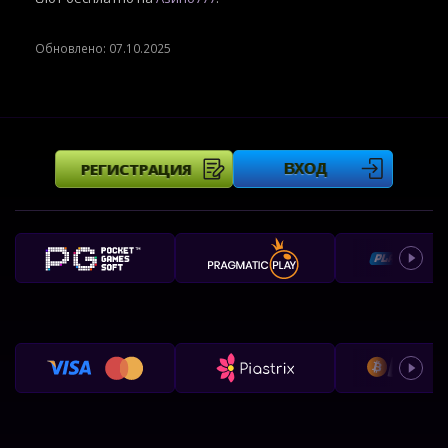
Обновлено:
07.10.2025
РЕГИСТРАЦИЯ
ВХОД