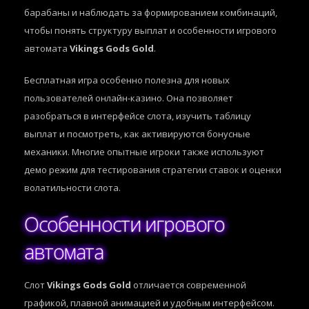
барабаны и наблюдать за формированием комбинаций,
чтобы понять структуру выплат и особенности игрового
автомата
Vikings Gods Gold
.
Бесплатная игра особенно полезна для новых
пользователей онлайн-казино. Она позволяет
разобраться в интерфейсе слота, изучить таблицу
выплат и посмотреть, как активируются бонусные
механики. Многие опытные игроки также используют
демо режим для тестирования стратегии ставок и оценки
волатильности слота.
Особенности игрового
автомата
Слот
Vikings Gods Gold
отличается современной
графикой, плавной анимацией и удобным интерфейсом.