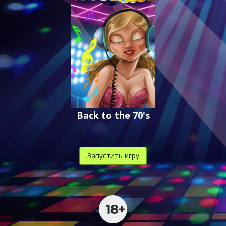
Back to the 70's
Запустить игру