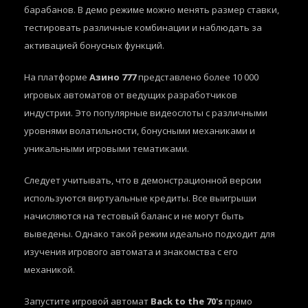
барабанов. В демо режиме можно менять размер ставки,
тестировать различные комбинации и наблюдать за
активацией бонусных функций.
На платформе
Азино 777
представлено более 10 000
игровых автоматов от ведущих разработчиков
индустрии. Это популярные видеослоты с различными
уровнями волатильности, бонусными механиками и
уникальными игровыми тематиками.
Следует учитывать, что в демонстрационной версии
используются виртуальные кредиты. Все выигрыши
начисляются на тестовый баланс и не могут быть
выведены. Однако такой режим идеально подходит для
изучения игрового автомата и знакомства с его
механикой.
Запустите игровой автомат
Back to the 70's
прямо