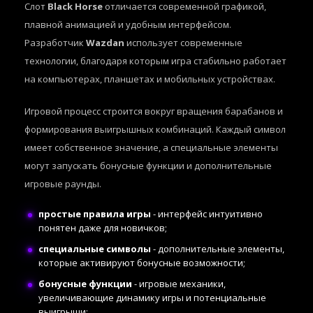
Слот
Black Horse
отличается современной графикой,
плавной анимацией и удобным интерфейсом.
Разработчик
Wazdan
использует современные
технологии, благодаря которым игра стабильно работает
на компьютерах, планшетах и мобильных устройствах.
Игровой процесс строится вокруг вращения барабанов и
формирования выигрышных комбинаций. Каждый символ
имеет собственное значение, а специальные элементы
могут запускать бонусные функции и дополнительные
игровые раунды.
простые правила игры
- интерфейс интуитивно
понятен даже для новичков;
специальные символы
- дополнительные элементы,
которые активируют бонусные возможности;
бонусные функции
- игровые механики,
увеличивающие динамику игры и потенциальные
выигрыши;