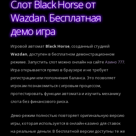
Слот Black Horse от
Wazdan. Бесплатная
демо игра
Игровой автомат
Black Horse
, созданный студией
Wazdan
, доступен в бесплатном демонстрационном
режиме. Запустить слот можно онлайн на сайте
Азино 777
.
Игра открывается прямо в браузере и не требует
регистрации или пополнения баланса. Это позволяет
игрокам познакомиться с игровым процессом,
протестировать функции автомата и изучить механику
слота без финансового риска.
Демо-режим полностью повторяет оригинальную версию
игры, которая используется в онлайн-казино для ставок
на реальные деньги. В бесплатной версии доступны те же