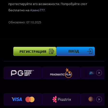
протестируйте его возможности. Попробуйте слот
бесплатно на
Азино777
.
Обновлено:
07.10.2025
РЕГИСТРАЦИЯ
ВХОД