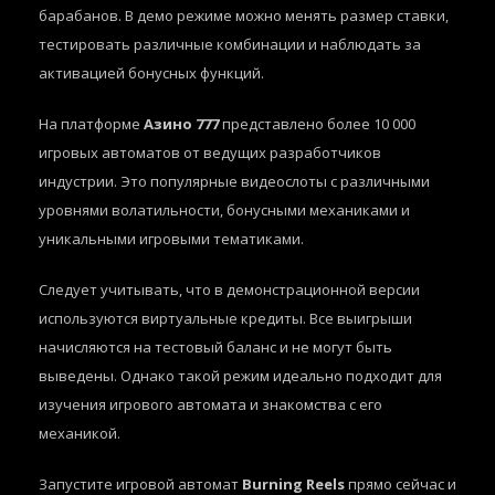
барабанов. В демо режиме можно менять размер ставки,
тестировать различные комбинации и наблюдать за
активацией бонусных функций.
На платформе
Азино 777
представлено более 10 000
игровых автоматов от ведущих разработчиков
индустрии. Это популярные видеослоты с различными
уровнями волатильности, бонусными механиками и
уникальными игровыми тематиками.
Следует учитывать, что в демонстрационной версии
используются виртуальные кредиты. Все выигрыши
начисляются на тестовый баланс и не могут быть
выведены. Однако такой режим идеально подходит для
изучения игрового автомата и знакомства с его
механикой.
Запустите игровой автомат
Burning Reels
прямо сейчас и