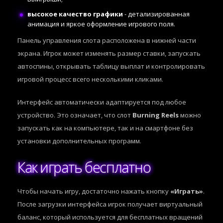
высокое качество графики
- детализированная
анимация и яркое оформление игрового поля.
Панель управления слота расположена в нижней части
экрана. Игрок может изменять размер ставки, запускать
автоспины, открывать таблицу выплат и контролировать
игровой процесс всего несколькими кликами.
Интерфейс автоматически адаптируется под любое
устройство. Это означает, что слот
Burning Reels
можно
запускать как на компьютере, так и на смартфоне без
установки дополнительных программ.
Как играть бесплатно
Чтобы начать игру, достаточно нажать кнопку
«Играть»
.
После загрузки интерфейса игрок получает виртуальный
баланс, который используется для бесплатных вращений