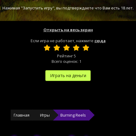
Нажимая "Запустить игру", вы подтверждаете что Вам есть 18 лет.
Открыть на весь экран
Если игра не работает, нажмите
сюда
Рейтинг
5
Всего оценок:
1
Играть на деньги
Главная
Игры
Burning Reels