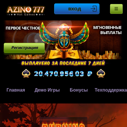
ВХОД
МГНОВЕННЫЕ
ПЕРВОЕ ЧЕСТНОЕ
ВЫПЛАТЫ
Регистрация
Главная
Демо Игры
Бонусы
Техподдержка
,
,
.