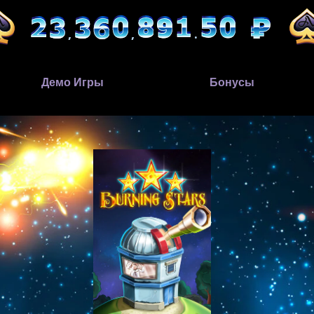
,
,
.
Демо Игры
Бонусы