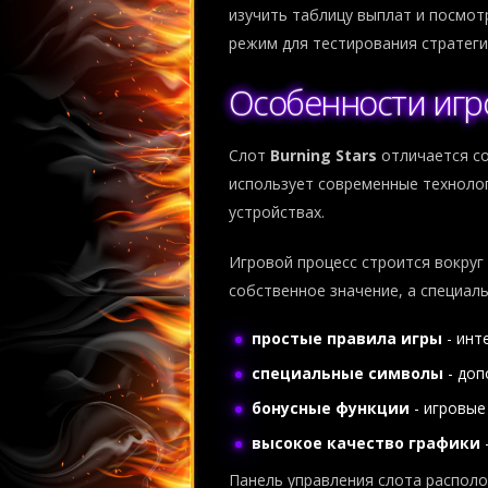
изучить таблицу выплат и посмот
режим для тестирования стратеги
Особенности игр
Слот
Burning Stars
отличается со
использует современные технолог
устройствах.
Игровой процесс строится вокру
собственное значение, а специал
простые правила игры
- инт
специальные символы
- доп
бонусные функции
- игровые
высокое качество графики
Панель управления слота располо