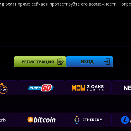
ng Stars
прямо сейчас и протестируйте его возможности. Попро
РЕГИСТРАЦИЯ
ВХОД