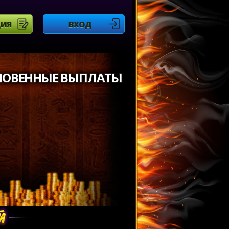
ЦИЯ
ВХОД
НОВЕННЫЕ ВЫПЛАТЫ
НОВЫЙ СЛО
BGAMING!
Регис