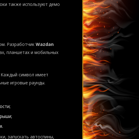
роки также используют демо
ом. Разработчик
Wazdan
ах, планшетах и мобильных
. Каждый символ имеет
ьные игровые раунды.
ости;
грыши;
я.
ки, запускать автоспины,