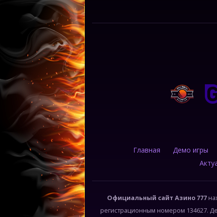
Главная
Демо игры
Акту
Официальный сайт Азино 777
нах
регистрационным номером 134627. Де