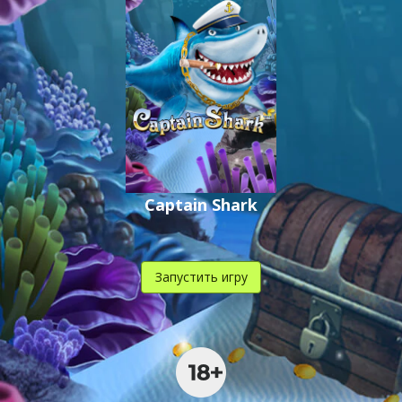
Captain Shark
Запустить игру