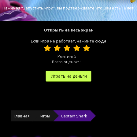
Нажимая "Запустить игру", вы подтверждаете что Вам есть 18 лет.
Открыть на весь экран
Если игра не работает, нажмите
сюда
Рейтинг
5
Всего оценок:
1
Играть на деньги
Главная
Игры
Captain Shark