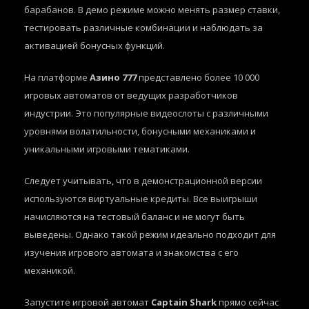
барабанов. В демо режиме можно менять размер ставки,
тестировать различные комбинации и наблюдать за
активацией бонусных функций.
На платформе
Азино 777
представлено более 10 000
игровых автоматов от ведущих разработчиков
индустрии. Это популярные видеослоты с различными
уровнями волатильности, бонусными механиками и
уникальными игровыми тематиками.
Следует учитывать, что в демонстрационной версии
используются виртуальные кредиты. Все выигрыши
начисляются на тестовый баланс и не могут быть
выведены. Однако такой режим идеально подходит для
изучения игрового автомата и знакомства с его
механикой.
Запустите игровой автомат
Captain Shark
прямо сейчас