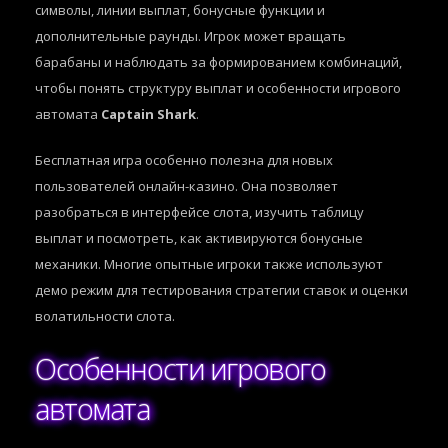
символы, линии выплат, бонусные функции и
дополнительные раунды. Игрок может вращать
барабаны и наблюдать за формированием комбинаций,
чтобы понять структуру выплат и особенности игрового
автомата
Captain Shark
.
Бесплатная игра особенно полезна для новых
пользователей онлайн-казино. Она позволяет
разобраться в интерфейсе слота, изучить таблицу
выплат и посмотреть, как активируются бонусные
механики. Многие опытные игроки также используют
демо режим для тестирования стратегии ставок и оценки
волатильности слота.
Особенности игрового
автомата