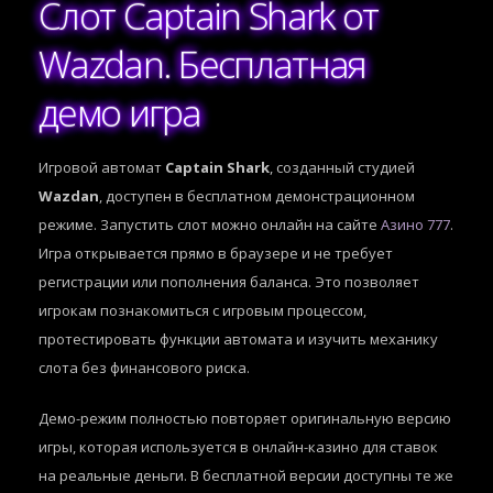
Слот Captain Shark от
Wazdan. Бесплатная
демо игра
Игровой автомат
Captain Shark
, созданный студией
Wazdan
, доступен в бесплатном демонстрационном
режиме. Запустить слот можно онлайн на сайте
Азино 777
.
Игра открывается прямо в браузере и не требует
регистрации или пополнения баланса. Это позволяет
игрокам познакомиться с игровым процессом,
протестировать функции автомата и изучить механику
слота без финансового риска.
Демо-режим полностью повторяет оригинальную версию
игры, которая используется в онлайн-казино для ставок
на реальные деньги. В бесплатной версии доступны те же