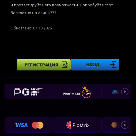
и протестируйте его возможности. Попробуйте слот
бесплатно на
Азино777
.
Обновлено:
07.10.2025
РЕГИСТРАЦИЯ
ВХОД