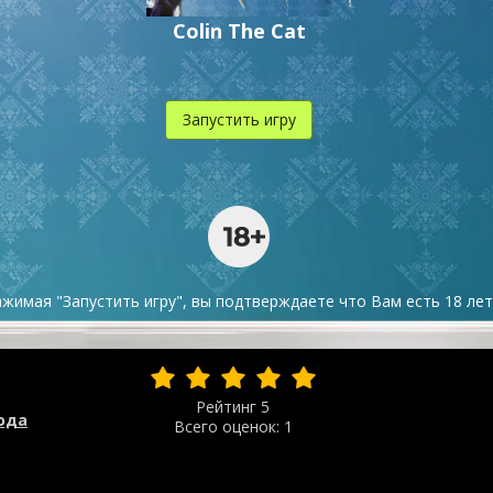
Colin The Cat
Запустить игру
жимая "Запустить игру", вы подтверждаете что Вам есть 18 лет
Рейтинг
5
юда
Всего оценок:
1