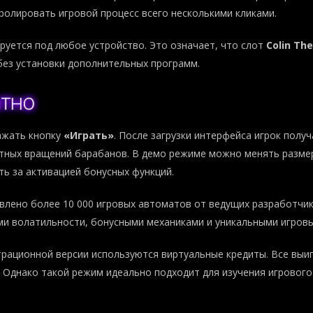
ролировать игровой процесс всего несколькими кликами.
уется под любое устройство. Это означает, что слот
Colin The
без установки дополнительных программ.
атно
ажать кнопку
«Играть»
. После загрузки интерфейса игрок полу
атных вращений барабанов. В демо режиме можно менять размер
ь за активацией бонусных функций.
влено более 10 000 игровых автоматов от ведущих разработчик
ми волатильности, бонусными механиками и уникальными игров
трационной версии используются виртуальные кредиты. Все выи
. Однако такой режим идеально подходит для изучения игрового