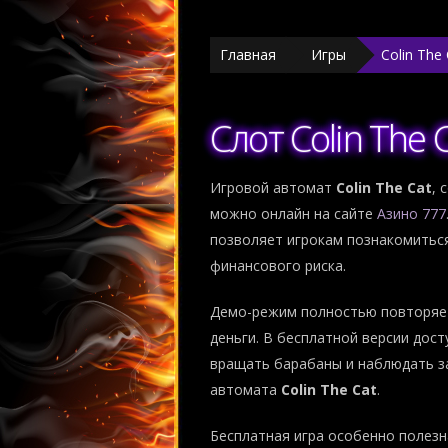
Главная
Игры
Colin The 
Слот Colin The
Игровой автомат
Colin The Cat
, 
можно онлайн на сайте
Азино 777
позволяет игрокам познакомиться
финансового риска.
Демо-режим полностью повторяет 
деньги. В бесплатной версии дос
вращать барабаны и наблюдать з
автомата
Colin The Cat
.
Бесплатная игра особенно полезн