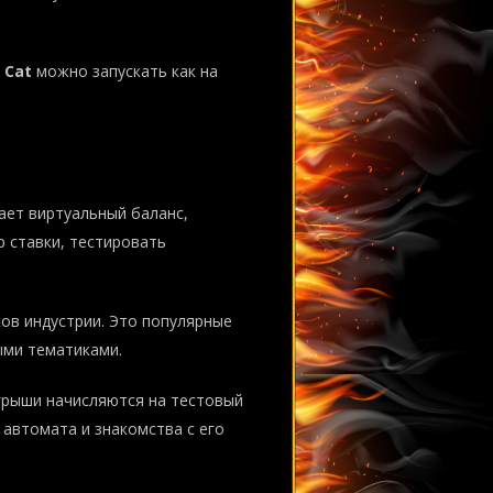
 Cat
можно запускать как на
чает виртуальный баланс,
 ставки, тестировать
ов индустрии. Это популярные
ыми тематиками.
грыши начисляются на тестовый
 автомата и знакомства с его