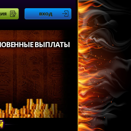
ЦИЯ
ВХОД
НОВЕННЫЕ ВЫПЛАТЫ
НОВЫЙ СЛО
BGAMING!
Регис