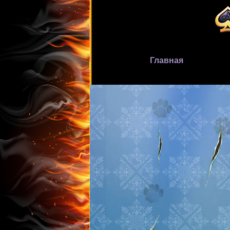
Главная