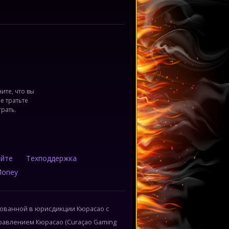
ите, что вы
Не тратьте
рать.
айте
Техподдержка
Money
ированной в юрисдикции Кюрасао с
равлением Кюрасао (Curaçao Gaming