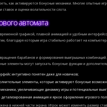
реть, как активируются бонусные механики. Многие опытные иг
и ставок и оценки волатильности слота.
ового автомата
временной графикой, плавной анимацией и удобным интерфейс
ии, благодаря которым игра стабильно работает на компьютер
г вращения барабанов и формирования выигрышных комбинаций
ьные элементы могут запускать бонусные функции и дополнител
ерфейс интуитивно понятен даже для новичков;
олнительные элементы, которые активируют бонусные возможн
 механики, увеличивающие динамику игры и потенциальные выи
- детализированная анимация и яркое оформление игрового пол
жена в нижней части экрана. Игрок может изменять размер став