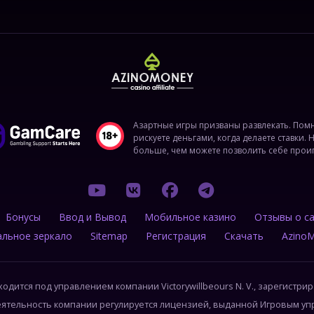
Азартные игры призваны развлекать. Помн
рискуете деньгами, когда делаете ставки. 
больше, чем можете позволить себе проиг
Бонусы
Ввод и Вывод
Мобильное казино
Отзывы о с
альное зеркало
Sitemap
Регистрация
Скачать
Azino
одится под управлением компании Victorywillbeours N. V., зарегистр
ятельность компании регулируется лицензией, выданной Игровым уп