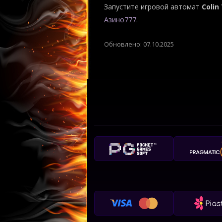
Запустите игровой автомат
Colin
Азино777
.
Обновлено:
07.10.2025