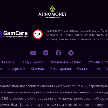
Азартные игры призваны развлекать. Помн
рискуете деньгами, когда делаете ставки. 
больше, чем можете позволить себе проиг
Бонусы
Ввод и Вывод
Мобильное казино
Отзывы о с
альное зеркало
Sitemap
Регистрация
Скачать
Azino
одится под управлением компании Victorywillbeours N. V., зарегистр
ятельность компании регулируется лицензией, выданной Игровым уп
3/0199, в соответствии с требованиями Национального закона об азарт
Документ был оформлен 14 апреля 2025 года, и по состоянию на 7 августа