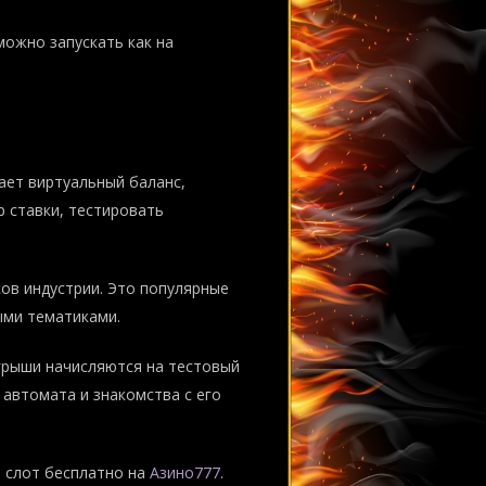
ожно запускать как на
чает виртуальный баланс,
 ставки, тестировать
ов индустрии. Это популярные
ыми тематиками.
грыши начисляются на тестовый
 автомата и знакомства с его
 слот бесплатно на
Азино777
.