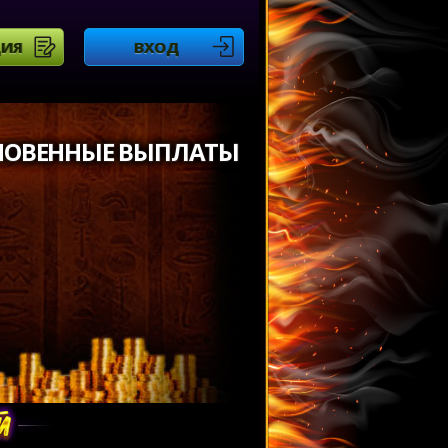
ЦИЯ
ВХОД
НОВЕННЫЕ ВЫПЛАТЫ
НОВЫЙ СЛО
BGAMING!
Регис