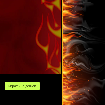
.
Играть на деньги