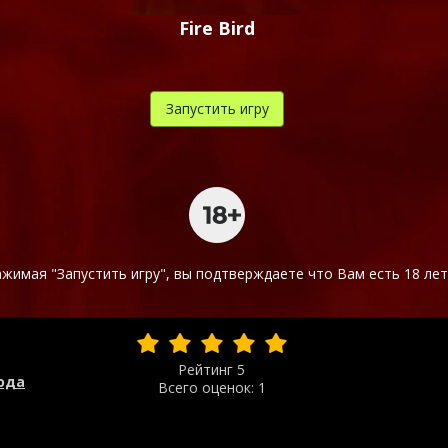
Fire Bird
Запустить игру
жимая "Запустить игру", вы подтверждаете что Вам есть 18 лет
Рейтинг
5
юда
Всего оценок:
1