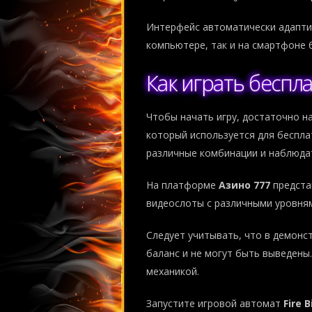
Интерфейс автоматически адаптир
компьютере, так и на смартфоне 
Как играть беспл
Чтобы начать игру, достаточно н
который используется для беспл
различные комбинации и наблюдат
На платформе
Азино 777
предста
видеослоты с различными уровня
Следует учитывать, что в демонс
баланс и не могут быть выведены
механикой.
Запустите игровой автомат
Fire B