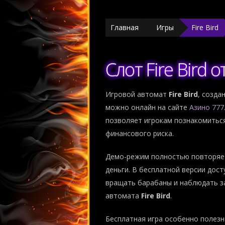
Главная
Игры
Fire Bird
Слот Fire Bird 
Игровой автомат
Fire Bird
, созда
можно онлайн на сайте
Азино 777
позволяет игрокам познакомиться
финансового риска.
Демо-режим полностью повторяет 
деньги. В бесплатной версии дос
вращать барабаны и наблюдать з
автомата
Fire Bird
.
Бесплатная игра особенно полезн