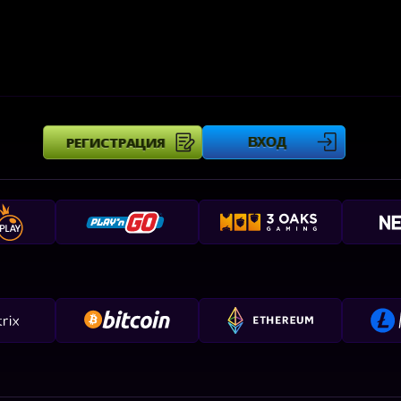
РЕГИСТРАЦИЯ
ВХОД