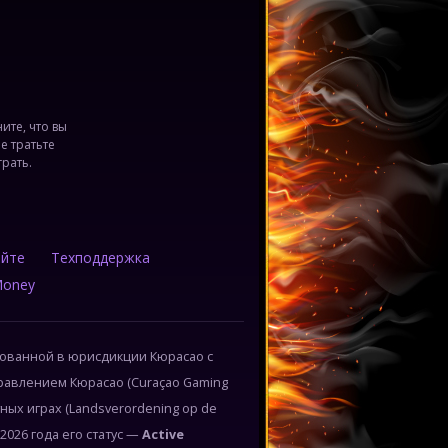
ите, что вы
Не тратьте
рать.
айте
Техподдержка
Money
ированной в юрисдикции Кюрасао с
равлением Кюрасао (Curaçao Gaming
ных играх (Landsverordening op de
 2026 года его статус —
Active