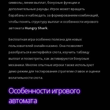
символы, линии выплат, бонусные функции и
дополнительные раунды. Игрок может вращать
барабаны и наблюдать за формированием комбинаций,
чтобы понять структуру выплат и особенности игрового
автомата
Hungry Shark
.
Бесплатная игра особенно полезна для новых
пользователей онлайн-казино. Она позволяет
разобраться в интерфейсе слота, изучить таблицу
выплат и посмотреть, как активируются бонусные
механики. Многие опытные игроки также используют
демо режим для тестирования стратегии ставок и оценки
волатильности слота.
Особенности игрового
автомата