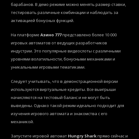
барабанов. В демо режиме можно менять размер ставки,
тестировать различные комбинации и наблюдать за
активацией бонусных функций.
На платформе
Азино 777
представлено более 10 000
игровых автоматов от ведущих разработчиков
индустрии. Это популярные видеослоты с различными
уровнями волатильности, бонусными механиками и
уникальными игровыми тематиками.
Следует учитывать, что в демонстрационной версии
используются виртуальные кредиты. Все выигрыши
начисляются на тестовый баланс и не могут быть
выведены. Однако такой режим идеально подходит для
изучения игрового автомата и знакомства с его
механикой.
Запустите игровой автомат
Hungry Shark
прямо сейчас и