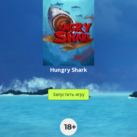
Hungry Shark
Запустить игру