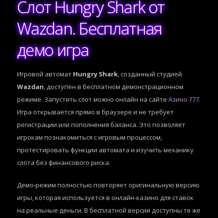
Слот Hungry Shark от
Wazdan. Бесплатная
демо игра
Игровой автомат
Hungry Shark
, созданный студией
Wazdan
, доступен в бесплатном демонстрационном
режиме. Запустить слот можно онлайн на сайте
Азино 777
.
Игра открывается прямо в браузере и не требует
регистрации или пополнения баланса. Это позволяет
игрокам познакомиться с игровым процессом,
протестировать функции автомата и изучить механику
слота без финансового риска.
Демо-режим полностью повторяет оригинальную версию
игры, которая используется в онлайн-казино для ставок
на реальные деньги. В бесплатной версии доступны те же