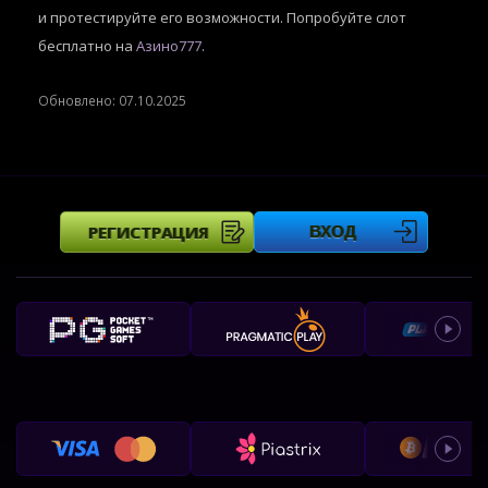
и протестируйте его возможности. Попробуйте слот
бесплатно на
Азино777
.
Обновлено:
07.10.2025
РЕГИСТРАЦИЯ
ВХОД