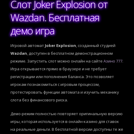
Слот Joker Explosion от
Wazdan. Бесплатная
демо игра
Игровой автомат
Joker Explosion
, созданный студией
Wazdan
, доступен в бесплатном демонстрационном
режиме. Запустить слот можно онлайн на сайте
Азино 777
.
Игра открывается прямо в браузере и не требует
регистрации или пополнения баланса. Это позволяет
игрокам познакомиться с игровым процессом,
протестировать функции автомата и изучить механику
слота без финансового риска.
Демо-режим полностью повторяет оригинальную версию
игры, которая используется в онлайн-казино для ставок
на реальные деньги. В бесплатной версии доступны те же