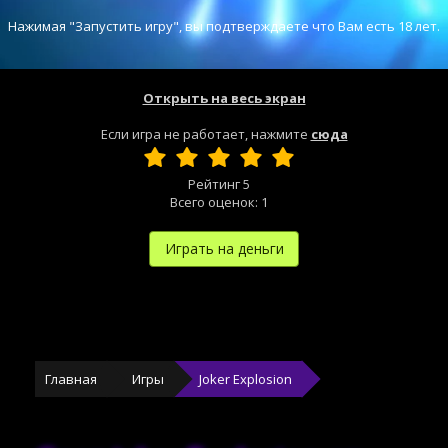
Нажимая "Запустить игру", вы подтверждаете что Вам есть 18 лет.
Открыть на весь экран
Если игра не работает, нажмите
сюда
Рейтинг
5
Всего оценок:
1
Играть на деньги
Главная
Игры
Joker Explosion