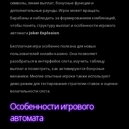
символы, линии выплат, бонусные функции и
дополнительные раунды. Игрок может вращать
барабаны и наблюдать за формированием комбинаций,
чтобы понять структуру выплат и особенности игрового
автомата
Joker Explosion
.
Бесплатная игра особенно полезна для новых
пользователей онлайн-казино. Она позволяет
разобраться в интерфейсе слота, изучить таблицу
выплат и посмотреть, как активируются бонусные
механики. Многие опытные игроки также используют
демо режим для тестирования стратегии ставок и оценки
волатильности слота.
Особенности игрового
автомата