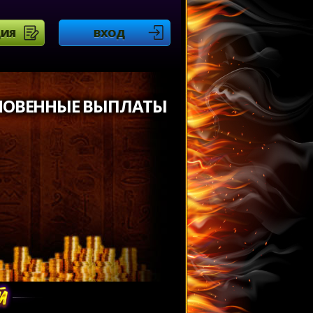
ЦИЯ
ВХОД
НОВЕННЫЕ ВЫПЛАТЫ
НОВЫЙ СЛО
BGAMING!
Регис