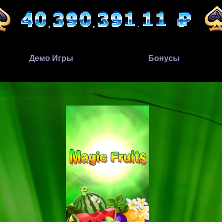
,
,
.
Демо Игры
Бонусы