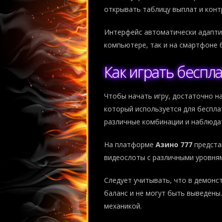
открывать таблицу выплат и конт
Интерфейс автоматически адаптир
компьютере, так и на смартфоне 
Как играть беспл
Чтобы начать игру, достаточно н
который используется для беспл
различные комбинации и наблюдат
На платформе
Азино 777
предста
видеослоты с различными уровня
Следует учитывать, что в демонс
баланс и не могут быть выведены
механикой.