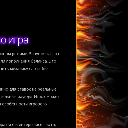
мо игра
онном режиме. Запустить слот
или пополнения баланса. Это
чить механику слота без
ино для ставок на реальные
ительные раунды. Игрок может
и особенности игрового
раться в интерфейсе слота,