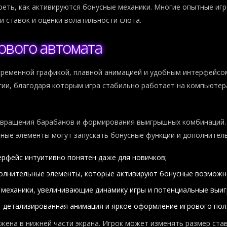
реть, как активируются бонусные механики. Многие опытные иг
и ставок и оценки волатильности слота.
ового автомата
ременной графикой, плавной анимацией и удобным интерфейсо
ии, благодаря которым игра стабильно работает на компьютер
г вращения барабанов и формирования выигрышных комбинаций
ьные элементы могут запускать бонусные функции и дополнител
ерфейс интуитивно понятен даже для новичков;
олнительные элементы, которые активируют бонусные возможн
 механики, увеличивающие динамику игры и потенциальные выи
- детализированная анимация и яркое оформление игрового пол
жена в нижней части экрана. Игрок может изменять размер став