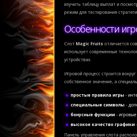
изучить таблицу выплат и посмот
режим для тестирования стратеги
Особенности игр
Слот
Magic Fruits
отличается сов
использует современные технолог
устройствах.
Игровой процесс строится вокру
собственное значение, а специал
простые правила игры
- инт
специальные символы
- доп
бонусные функции
- игровые
высокое качество графики
Панель управления слота располо