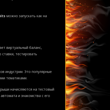
its
можно запускать как на
чает виртуальный баланс,
 ставки, тестировать
ов индустрии. Это популярные
ыми тематиками.
грыши начисляются на тестовый
 автомата и знакомства с его