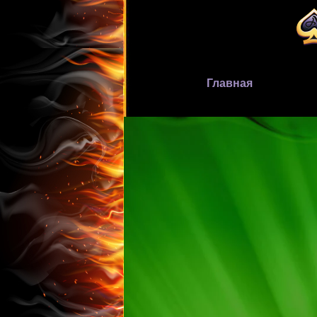
Главная