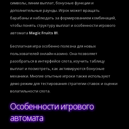
символы, линии выплат, бонусные функции и
дополнительные раунды. Игрок может вращать
барабаны и наблюдать за формированием комбинаций,
чтобы понять структуру выплат и особенности игрового
автомата
Magic Fruits 81
.
Бесплатная игра особенно полезна для новых
пользователей онлайн-казино. Она позволяет
разобраться в интерфейсе слота, изучить таблицу
выплат и посмотреть, как активируются бонусные
механики. Многие опытные игроки также используют
демо режим для тестирования стратегии ставок и оценки
волатильности слота.
Особенности игрового
автомата