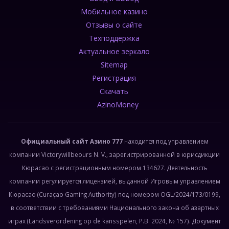
Мобильное казино
Отзывы о сайте
Техподдержка
Актуальное зеркало
Sitemap
Регистрация
Скачать
AzinoMoney
Официальный сайт Азино 777
находится под управлением
компании Victorywillbeours N. V., зарегистрированной в юрисдикции
Кюрасао с регистрационным номером 134627. Деятельность
компании регулируется лицензией, выданной Игровым управлением
Кюрасао (Curaçao Gaming Authority) под номером OGL/2024/173/0199,
в соответствии с требованиями Национального закона об азартных
играх (Landsverordening op de kansspelen, P.B. 2024, № 157). Документ