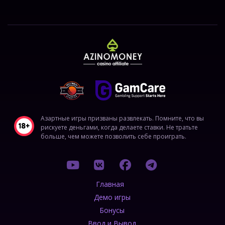
Азартные игры призваны развлекать. Помните, что вы
рискуете деньгами, когда делаете ставки. Не тратьте
больше, чем можете позволить себе проиграть.
Главная
Демо игры
Бонусы
Ввод и Вывод