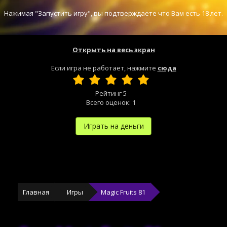
Нажимая "Запустить игру", вы подтверждаете что Вам есть 18 лет.
Открыть на весь экран
Если игра не работает, нажмите
сюда
Рейтинг
5
Всего оценок:
1
Играть на деньги
Главная
Игры
Magic Fruits 81