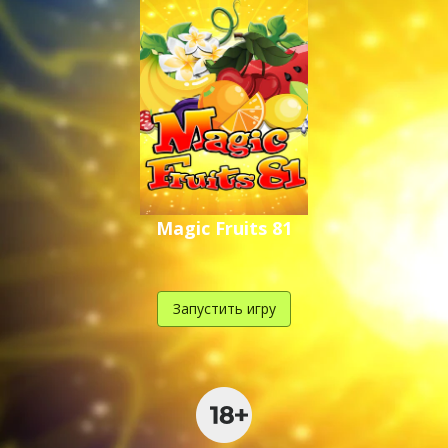
Magic Fruits 81
Запустить игру