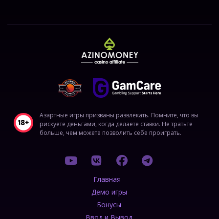
Азартные игры призваны развлекать. Помните, что вы
рискуете деньгами, когда делаете ставки. Не тратьте
больше, чем можете позволить себе проиграть.
Главная
Демо игры
Бонусы
Ввод и Вывод