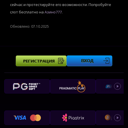
сейчас и протестируйте его возможности. Попробуйте
слот бесплатно на
Азино777
.
Обновлено:
07.10.2025
РЕГИСТРАЦИЯ
ВХОД