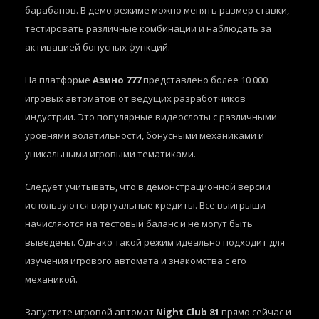
барабанов. В демо режиме можно менять размер ставки,
тестировать различные комбинации и наблюдать за
активацией бонусных функций.
На платформе
Азино 777
представлено более 10 000
игровых автоматов от ведущих разработчиков
индустрии. Это популярные видеослоты с различными
уровнями волатильности, бонусными механиками и
уникальными игровыми тематиками.
Следует учитывать, что в демонстрационной версии
используются виртуальные кредиты. Все выигрыши
начисляются на тестовый баланс и не могут быть
выведены. Однако такой режим идеально подходит для
изучения игрового автомата и знакомства с его
механикой.
Запустите игровой автомат
Night Club 81
прямо сейчас и