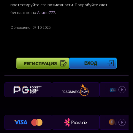
протестируйте его возможности. Попробуйте слот
бесплатно на
Азино777
.
Обновлено:
07.10.2025
РЕГИСТРАЦИЯ
ВХОД