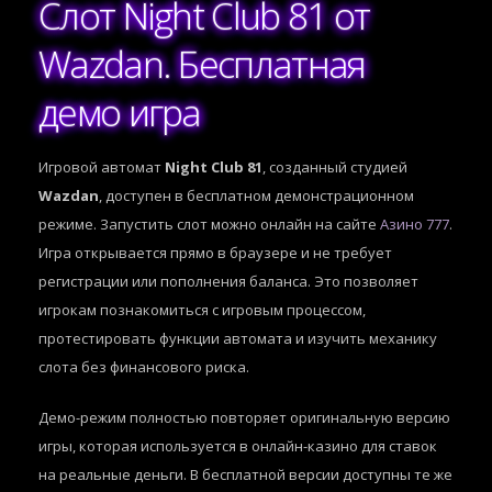
Слот Night Club 81 от
Wazdan. Бесплатная
демо игра
Игровой автомат
Night Club 81
, созданный студией
Wazdan
, доступен в бесплатном демонстрационном
режиме. Запустить слот можно онлайн на сайте
Азино 777
.
Игра открывается прямо в браузере и не требует
регистрации или пополнения баланса. Это позволяет
игрокам познакомиться с игровым процессом,
протестировать функции автомата и изучить механику
слота без финансового риска.
Демо-режим полностью повторяет оригинальную версию
игры, которая используется в онлайн-казино для ставок
на реальные деньги. В бесплатной версии доступны те же