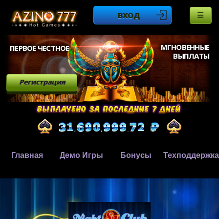
ВХОД
МГНОВЕННЫЕ
ПЕРВОЕ ЧЕСТНОЕ
ВЫПЛАТЫ
Регистрация
Главная
Демо Игры
Бонусы
Техподдержка
,
,
.