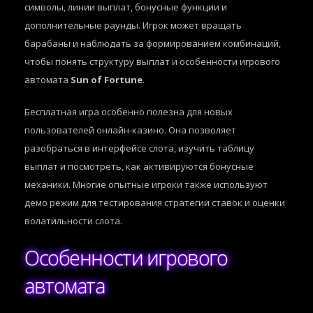
символы, линии выплат, бонусные функции и
дополнительные раунды. Игрок может вращать
барабаны и наблюдать за формированием комбинаций,
чтобы понять структуру выплат и особенности игрового
автомата
Sun of Fortune
.
Бесплатная игра особенно полезна для новых
пользователей онлайн-казино. Она позволяет
разобраться в интерфейсе слота, изучить таблицу
выплат и посмотреть, как активируются бонусные
механики. Многие опытные игроки также используют
демо режим для тестирования стратегии ставок и оценки
волатильности слота.
Особенности игрового
автомата