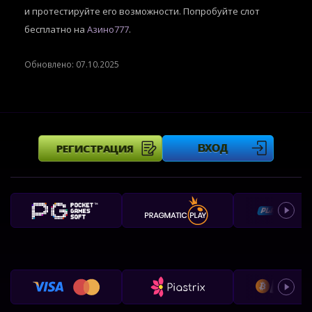
и протестируйте его возможности. Попробуйте слот
бесплатно на
Азино777
.
Обновлено:
07.10.2025
РЕГИСТРАЦИЯ
ВХОД