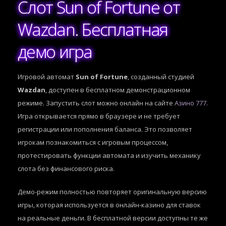
Слот Sun of Fortune от
Wazdan. Бесплатная
демо игра
Игровой автомат
Sun of Fortune
, созданный студией
Wazdan
, доступен в бесплатном демонстрационном
режиме. Запустить слот можно онлайн на сайте
Азино 777
.
Игра открывается прямо в браузере и не требует
регистрации или пополнения баланса. Это позволяет
игрокам познакомиться с игровым процессом,
протестировать функции автомата и изучить механику
слота без финансового риска.
Демо-режим полностью повторяет оригинальную версию
игры, которая используется в онлайн-казино для ставок
на реальные деньги. В бесплатной версии доступны те же