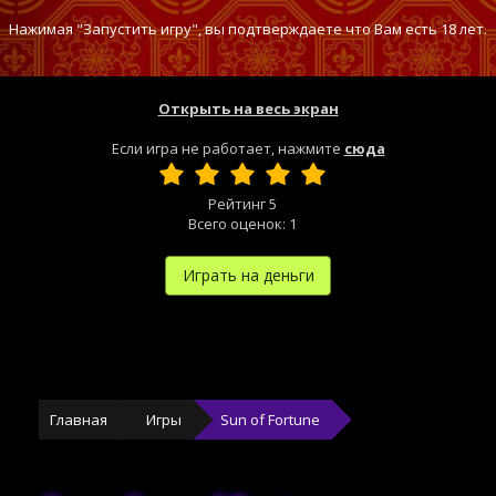
Нажимая "Запустить игру", вы подтверждаете что Вам есть 18 лет.
Открыть на весь экран
Если игра не работает, нажмите
сюда
Рейтинг
5
Всего оценок:
1
Играть на деньги
Главная
Игры
Sun of Fortune