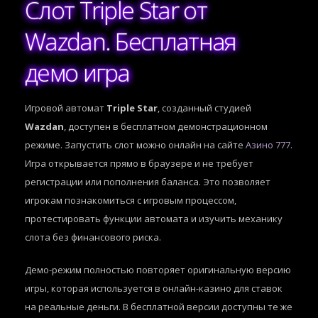
Слот Triple Star от
Wazdan. Бесплатная
демо игра
Игровой автомат
Triple Star
, созданный студией
Wazdan
, доступен в бесплатном демонстрационном
режиме. Запустить слот можно онлайн на сайте
Азино 777
.
Игра открывается прямо в браузере и не требует
регистрации или пополнения баланса. Это позволяет
игрокам познакомиться с игровым процессом,
протестировать функции автомата и изучить механику
слота без финансового риска.
Демо-режим полностью повторяет оригинальную версию
игры, которая используется в онлайн-казино для ставок
на реальные деньги. В бесплатной версии доступны те же