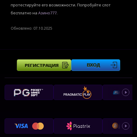
протестируйте его возможности. Попробуйте слот
бесплатно на
Азино777
.
Обновлено:
07.10.2025
РЕГИСТРАЦИЯ
ВХОД