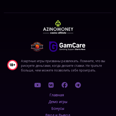
Азартные игры призваны развлекать. Помните, что вы
рискуете деньгами, когда делаете ставки. Не тратьте
больше, чем можете позволить себе проиграть.
Главная
Демо игры
Бонусы
Ввод и Вывод