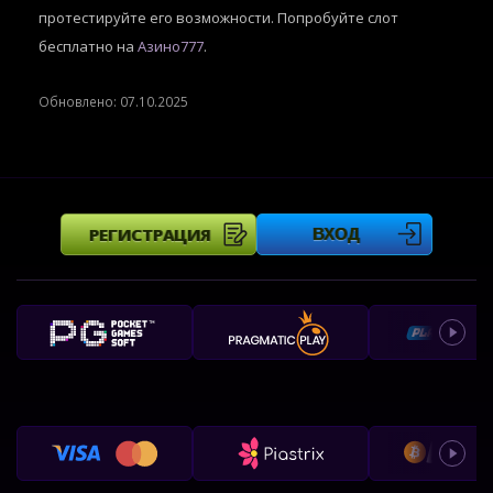
протестируйте его возможности. Попробуйте слот
бесплатно на
Азино777
.
Обновлено:
07.10.2025
РЕГИСТРАЦИЯ
ВХОД