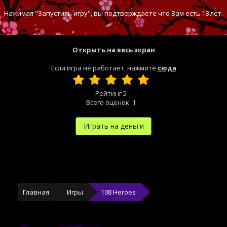
Нажимая "Запустить игру", вы подтверждаете что Вам есть 18 лет.
Открыть на весь экран
Если игра не работает, нажмите
сюда
Рейтинг
5
Всего оценок:
1
Играть на деньги
Главная
Игры
108 Heroes