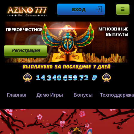
ВХОД
МГНОВЕННЫЕ
ПЕРВОЕ ЧЕСТНОЕ
ВЫПЛАТЫ
Регистрация
Главная
Демо Игры
Бонусы
Техподдержка
,
,
.