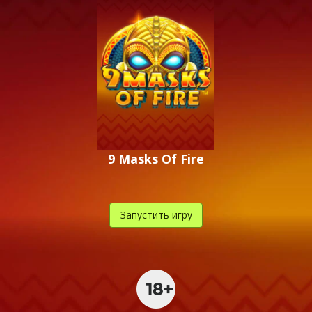
9 Masks Of Fire
Запустить игру