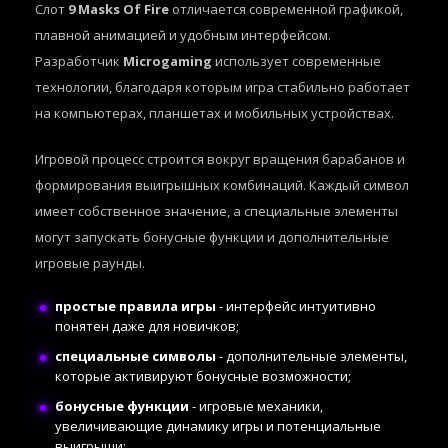
Слот
9 Masks Of Fire
отличается современной графикой,
плавной анимацией и удобным интерфейсом.
Разработчик
Microgaming
использует современные
технологии, благодаря которым игра стабильно работает
на компьютерах, планшетах и мобильных устройствах.
Игровой процесс строится вокруг вращения барабанов и
формирования выигрышных комбинаций. Каждый символ
имеет собственное значение, а специальные элементы
могут запускать бонусные функции и дополнительные
игровые раунды.
простые правила игры
- интерфейс интуитивно
понятен даже для новичков;
специальные символы
- дополнительные элементы,
которые активируют бонусные возможности;
бонусные функции
- игровые механики,
увеличивающие динамику игры и потенциальные
выигрыши;