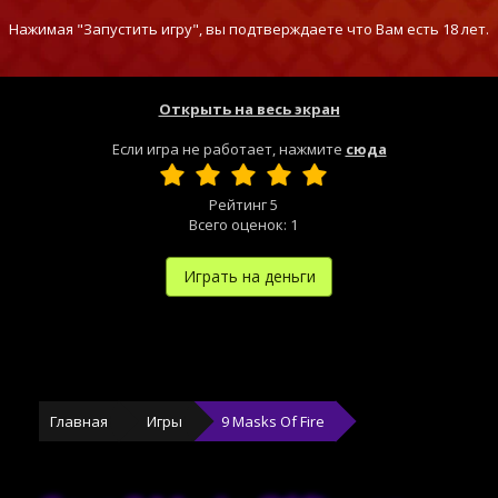
Нажимая "Запустить игру", вы подтверждаете что Вам есть 18 лет.
Открыть на весь экран
Если игра не работает, нажмите
сюда
Рейтинг
5
Всего оценок:
1
Играть на деньги
Главная
Игры
9 Masks Of Fire