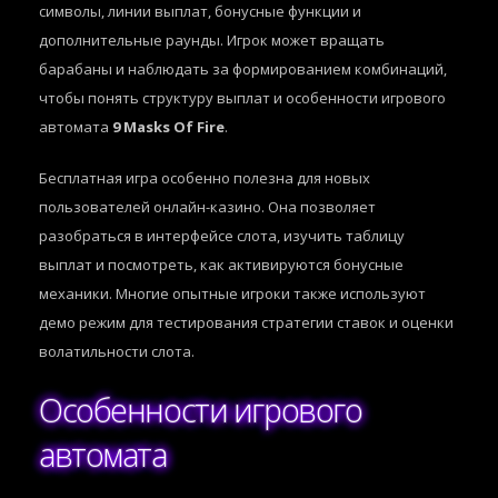
символы, линии выплат, бонусные функции и
дополнительные раунды. Игрок может вращать
барабаны и наблюдать за формированием комбинаций,
чтобы понять структуру выплат и особенности игрового
автомата
9 Masks Of Fire
.
Бесплатная игра особенно полезна для новых
пользователей онлайн-казино. Она позволяет
разобраться в интерфейсе слота, изучить таблицу
выплат и посмотреть, как активируются бонусные
механики. Многие опытные игроки также используют
демо режим для тестирования стратегии ставок и оценки
волатильности слота.
Особенности игрового
автомата