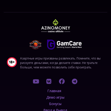
Азартные игры призваны развлекать. Помните, что вы
рискуете деньгами, когда делаете ставки. Не тратьте
больше, чем можете позволить себе проиграть.
Главная
Демо игры
Бонусы
Ввод и Вывод