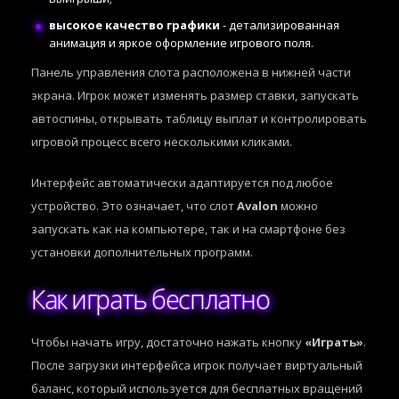
высокое качество графики
- детализированная
анимация и яркое оформление игрового поля.
Панель управления слота расположена в нижней части
экрана. Игрок может изменять размер ставки, запускать
автоспины, открывать таблицу выплат и контролировать
игровой процесс всего несколькими кликами.
Интерфейс автоматически адаптируется под любое
устройство. Это означает, что слот
Avalon
можно
запускать как на компьютере, так и на смартфоне без
установки дополнительных программ.
Как играть бесплатно
Чтобы начать игру, достаточно нажать кнопку
«Играть»
.
После загрузки интерфейса игрок получает виртуальный
баланс, который используется для бесплатных вращений