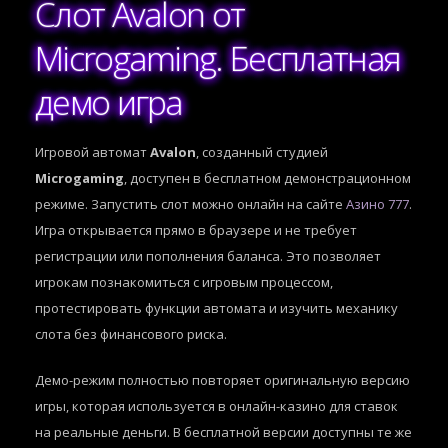
Слот Avalon от
Microgaming. Бесплатная
демо игра
Игровой автомат
Avalon
, созданный студией
Microgaming
, доступен в бесплатном демонстрационном
режиме. Запустить слот можно онлайн на сайте
Азино 777
.
Игра открывается прямо в браузере и не требует
регистрации или пополнения баланса. Это позволяет
игрокам познакомиться с игровым процессом,
протестировать функции автомата и изучить механику
слота без финансового риска.
Демо-режим полностью повторяет оригинальную версию
игры, которая используется в онлайн-казино для ставок
на реальные деньги. В бесплатной версии доступны те же