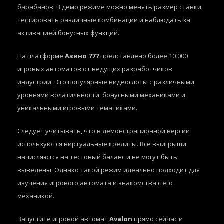
барабанов. В демо режиме можно менять размер ставки,
тестировать различные комбинации и наблюдать за
активацией бонусных функций.
На платформе
Азино 777
представлено более 10 000
игровых автоматов от ведущих разработчиков
индустрии. Это популярные видеослоты с различными
уровнями волатильности, бонусными механиками и
уникальными игровыми тематиками.
Следует учитывать, что в демонстрационной версии
используются виртуальные кредиты. Все выигрыши
начисляются на тестовый баланс и не могут быть
выведены. Однако такой режим идеально подходит для
изучения игрового автомата и знакомства с его
механикой.
Запустите игровой автомат
Avalon
прямо сейчас и