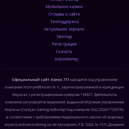
Мобильное казино
Отзывы о сайте
Техподдержка
Актуальное зеркало
Sitemap
Регистрация
Скачать
AzinoMoney
Официальный сайт Азино 777
находится под управлением
компании Victorywillbeours N. V., зарегистрированной в юрисдикции
Кюрасао с регистрационным номером 134627. Деятельность
компании регулируется лицензией, выданной Игровым управлением
Кюрасао (Curaçao Gaming Authority) под номером OGL/2024/173/0199,
в соответствии с требованиями Национального закона об азартных
играх (Landsverordening op de kansspelen, P.B. 2024, № 157). Документ