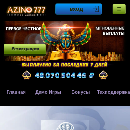
ВХОД
МГНОВЕННЫЕ
ПЕРВОЕ ЧЕСТНОЕ
ВЫПЛАТЫ
Регистрация
Главная
Демо Игры
Бонусы
Техподдержка
,
,
.