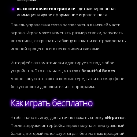
высокое качество графики
- детализированная
анимация и яркое оформление игрового поля.
Панель управления слота расположена в нижней части
экрана. Игрок может изменять размер ставки, запускать
автоспины, открывать таблицу выплат и контролировать
игровой процесс всего несколькими кликами.
Интерфейс автоматически адаптируется под любое
устройство. Это означает, что слот
Beautiful Bones
можно запускать как на компьютере, так и на смартфоне
без установки дополнительных программ.
Как играть бесплатно
Чтобы начать игру, достаточно нажать кнопку
«Играть»
.
После загрузки интерфейса игрок получает виртуальный
баланс, который используется для бесплатных вращений