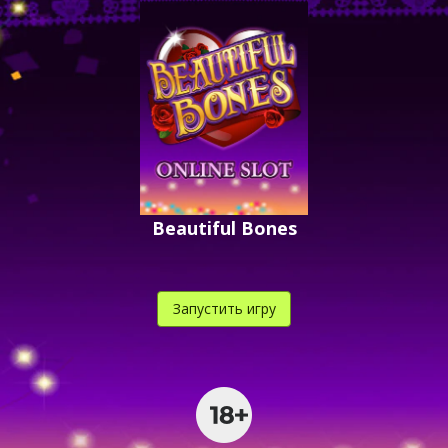
Beautiful Bones
Запустить игру