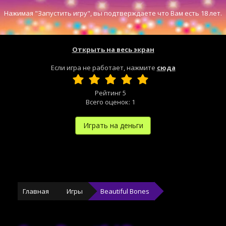
Нажимая "Запустить игру", вы подтверждаете что Вам есть 18 лет.
Открыть на весь экран
Если игра не работает, нажмите
сюда
Рейтинг
5
Всего оценок:
1
Играть на деньги
Главная
Игры
Beautiful Bones