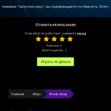
Нажимая "Запустить игру", вы подтверждаете что Вам есть 18 лет.
Открыть на весь экран
Если игра не работает, нажмите
сюда
Рейтинг
5
Всего оценок:
1
Играть на деньги
Главная
Игры
Break Away