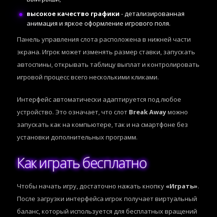
высокое качество графики
- детализированная
анимация и яркое оформление игрового поля.
Панель управления слота расположена в нижней части
экрана. Игрок может изменять размер ставки, запускать
автоспины, открывать таблицу выплат и контролировать
игровой процесс всего несколькими кликами.
Интерфейс автоматически адаптируется под любое
устройство. Это означает, что слот
Break Away
можно
запускать как на компьютере, так и на смартфоне без
установки дополнительных программ.
Как играть бесплатно
Чтобы начать игру, достаточно нажать кнопку
«Играть»
.
После загрузки интерфейса игрок получает виртуальный
баланс, который используется для бесплатных вращений