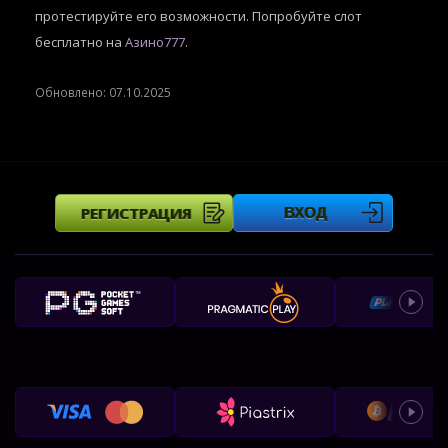
протестируйте его возможности. Попробуйте слот
бесплатно на
Азино777
.
Обновлено:
07.10.2025
РЕГИСТРАЦИЯ
ВХОД