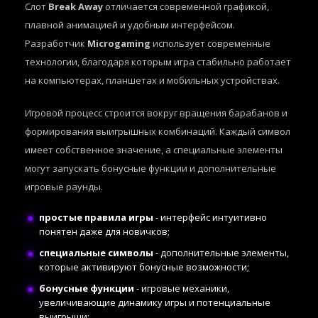
Слот
Break Away
отличается современной графикой,
плавной анимацией и удобным интерфейсом.
Разработчик
Microgaming
использует современные
технологии, благодаря которым игра стабильно работает
на компьютерах, планшетах и мобильных устройствах.
Игровой процесс строится вокруг вращения барабанов и
формирования выигрышных комбинаций. Каждый символ
имеет собственное значение, а специальные элементы
могут запускать бонусные функции и дополнительные
игровые раунды.
простые правила игры
- интерфейс интуитивно
понятен даже для новичков;
специальные символы
- дополнительные элементы,
которые активируют бонусные возможности;
бонусные функции
- игровые механики,
увеличивающие динамику игры и потенциальные
выигрыши;