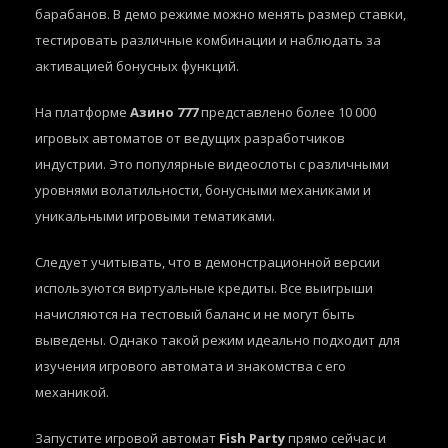
барабанов. В демо режиме можно менять размер ставки,
тестировать различные комбинации и наблюдать за
активацией бонусных функций.
На платформе
Азино 777
представлено более 10 000
игровых автоматов от ведущих разработчиков
индустрии. Это популярные видеослоты с различными
уровнями волатильности, бонусными механиками и
уникальными игровыми тематиками.
Следует учитывать, что в демонстрационной версии
используются виртуальные кредиты. Все выигрыши
начисляются на тестовый баланс и не могут быть
выведены. Однако такой режим идеально подходит для
изучения игрового автомата и знакомства с его
механикой.
Запустите игровой автомат
Fish Party
прямо сейчас и