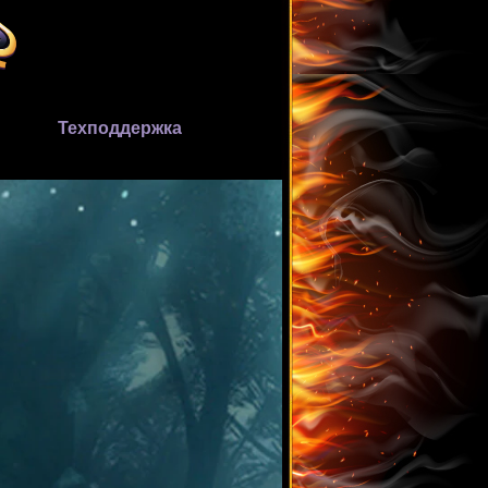
Техподдержка