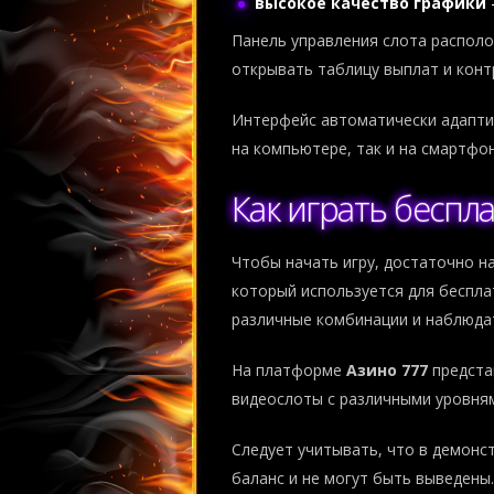
высокое качество графики
Панель управления слота располо
открывать таблицу выплат и конт
Интерфейс автоматически адаптир
на компьютере, так и на смартфо
Как играть беспл
Чтобы начать игру, достаточно н
который используется для беспл
различные комбинации и наблюдат
На платформе
Азино 777
предста
видеослоты с различными уровня
Следует учитывать, что в демонс
баланс и не могут быть выведены