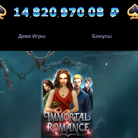
,
,
.
Демо Игры
Бонусы