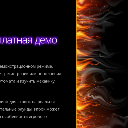
платная демо
 демонстрационном режиме.
ет регистрации или пополнения
втомата и изучить механику
ино для ставок на реальные
ительные раунды. Игрок может
и особенности игрового