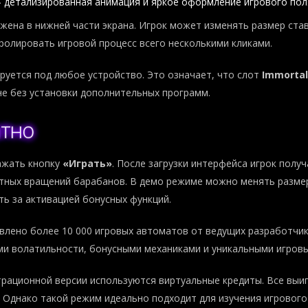
- детализированная анимация и яркое оформление игрового пол
жена в нижней части экрана. Игрок может изменять размер став
ролировать игровой процесс всего несколькими кликами.
уется под любое устройство. Это означает, что слот
Immorta
не без установки дополнительных программ.
атно
ажать кнопку
«Играть»
. После загрузки интерфейса игрок полу
атных вращений барабанов. В демо режиме можно менять размер
ь за активацией бонусных функций.
влено более 10 000 игровых автоматов от ведущих разработчик
ми волатильности, бонусными механиками и уникальными игров
трационной версии используются виртуальные кредиты. Все выи
. Однако такой режим идеально подходит для изучения игрового