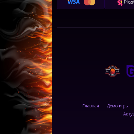
Главная
Демо игры
Акту