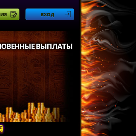
ЦИЯ
ВХОД
НОВЕННЫЕ ВЫПЛАТЫ
НОВЫЙ СЛО
BGAMING!
Регис